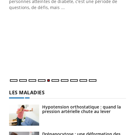
vie !
personnes atteintes de diabète, c'est une période de
…
questions, de défis, mais ...
Un 
You
à l
Un é
mati
numé
LES MALADIES
Hypotension orthostatique : quand la
pression artérielle chute au lever
Drépanocytose : une déformation des