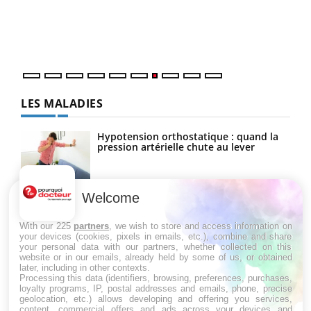
trav
DRH 
LES MALADIES
Hypotension orthostatique : quand la
pression artérielle chute au lever
Welcome
Drépanocytose : une déformation des
globules rouges aux conséquences
graves
With our 225
partners
, we wish to store and access information on
your devices (cookies, pixels in emails, etc.), combine and share
your personal data with our partners, whether collected on this
website or in our emails, already held by some of us, or obtained
Maladie de Charcot (Sclérose latérale
later, including in other contexts.
amyotrophique)
Processing this data (identifiers, browsing, preferences, purchases,
loyalty programs, IP, postal addresses and emails, phone, precise
geolocation, etc.) allows developing and offering you services,
content, commercial offers and ads across your devices and