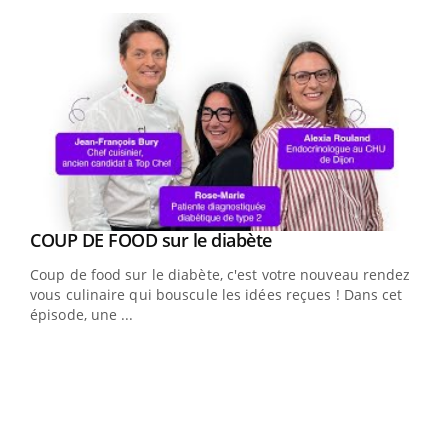
Youtube
Youtube
cès
COUP DE FOOD sur le diabète
Youtube
Coup de food sur le diabète, c'est votre nouveau rendez-
 en
vous culinaire qui bouscule les idées reçues ! Dans cet
u
épisode, une ...
Qua
You
"Les