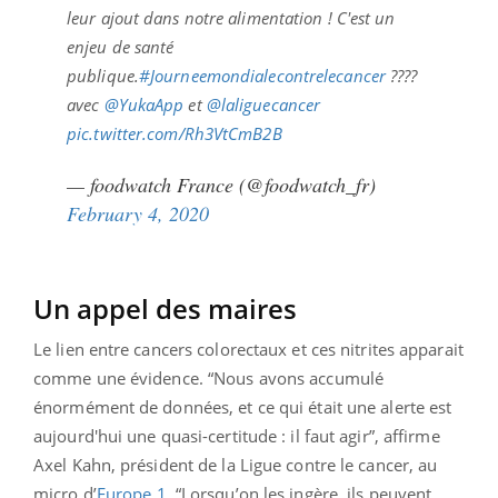
leur ajout dans notre alimentation ! C'est un
enjeu de santé
publique.
#Journeemondialecontrelecancer
????
avec
@YukaApp
et
@laliguecancer
pic.twitter.com/Rh3VtCmB2B
— foodwatch France (@foodwatch_fr)
February 4, 2020
Un appel des maires
Le lien entre cancers colorectaux et ces nitrites apparait
comme une évidence. “Nous avons accumulé
énormément de données, et ce qui était une alerte est
aujourd'hui une quasi-certitude : il faut agir”, affirme
Axel Kahn, président de la Ligue contre le cancer, au
micro d’
Europe 1
. “Lorsqu’on les ingère, ils peuvent