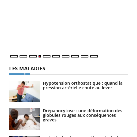
Dia
You
Le 
pers
ques
LES MALADIES
Hypotension orthostatique : quand la
pression artérielle chute au lever
Drépanocytose : une déformation des
globules rouges aux conséquences
graves