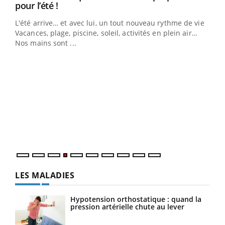
Youtube
pour l’été !
L'été arrive… et avec lui, un tout nouveau rythme de vie !
Vacances, plage, piscine, soleil, activités en plein air…
Nos mains sont ...
Dia
You
Le 
pers
ques
LES MALADIES
Hypotension orthostatique : quand la
pression artérielle chute au lever