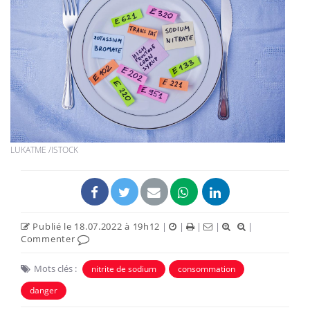
LUKATME /ISTOCK
Publié le 18.07.2022 à 19h12
|
|
|
|
|
Commenter
Mots clés :
nitrite de sodium
consommation
danger