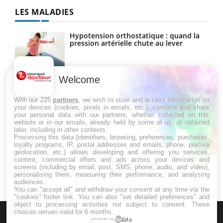
LES MALADIES
Hypotension orthostatique : quand la
pression artérielle chute au lever
Welcome
Drépanocytose : une déformation des
globules rouges aux conséquences
graves
With our 225
partners
, we wish to store and access information on
your devices (cookies, pixels in emails, etc.), combine and share
your personal data with our partners, whether collected on this
website or in our emails, already held by some of us, or obtained
Maladie de Charcot (Sclérose latérale
later, including in other contexts.
amyotrophique)
Processing this data (identifiers, browsing, preferences, purchases,
loyalty programs, IP, postal addresses and emails, phone, precise
geolocation, etc.) allows developing and offering you services,
content, commercial offers and ads across your devices and
screens (including by email, post, SMS, phone, audio, and video),
personalising them, measuring their performance, and analysing
audiences.
You can "accept all" and withdraw your consent at any time via the
"cookies" footer link
. You can also "set detailed preferences" and
object to processing activities not subject to consent. These
choices remain valid for 6 months.
powered by