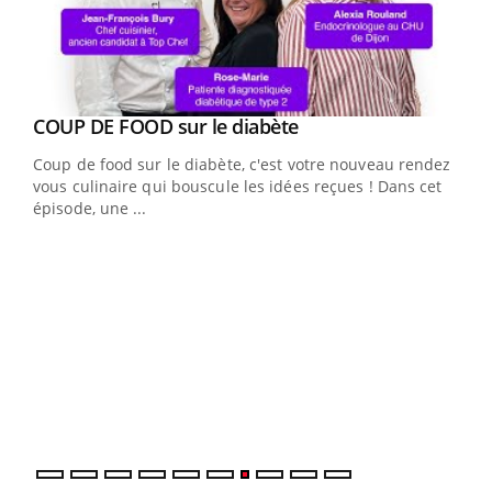
Youtube
cès
COUP DE FOOD sur le diabète
Youtube
Coup de food sur le diabète, c'est votre nouveau rendez-
 en
vous culinaire qui bouscule les idées reçues ! Dans cet
u
épisode, une ...
Qua
You
"Les
trav
DRH 