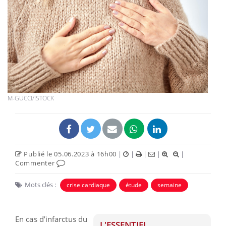
M-GUCCI/ISTOCK
Publié le 05.06.2023 à 16h00
|
|
|
|
|
Commenter
Mots clés :
crise cardiaque
étude
semaine
En cas d’infarctus du
L'ESSENTIEL