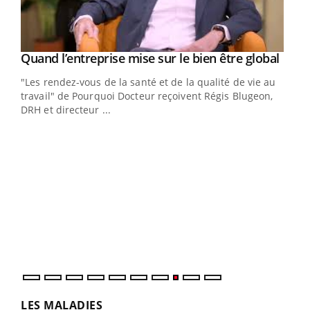
Yout
Quand l’entreprise mise sur le bien être global
Youtube
ndez-
"Les rendez-vous de la santé et de la qualité de vie au
cet
travail" de Pourquoi Docteur reçoivent Régis Blugeon,
DRH et directeur ...
Ecz
You
(3/3
Dans
vous
quot
LES MALADIES