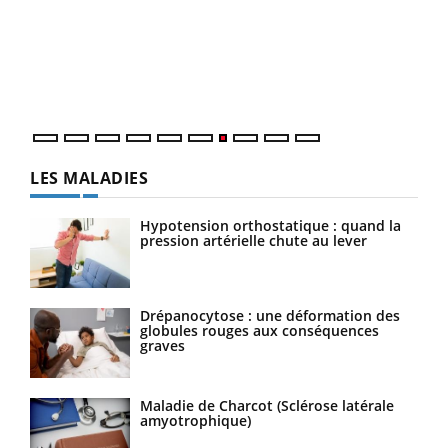
"Les
trav
DRH 
LES MALADIES
Hypotension orthostatique : quand la
pression artérielle chute au lever
Drépanocytose : une déformation des
globules rouges aux conséquences
graves
Maladie de Charcot (Sclérose latérale
amyotrophique)