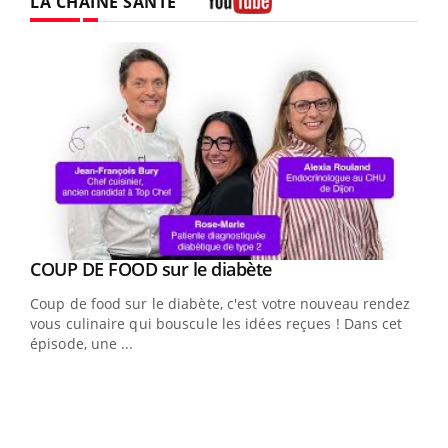
LA CHAÎNE SANTÉ
Youtube
Youtube
cès
COUP DE FOOD sur le diabète
Youtube
Coup de food sur le diabète, c'est votre nouveau rendez-
 en
vous culinaire qui bouscule les idées reçues ! Dans cet
u
épisode, une ...
Qua
You