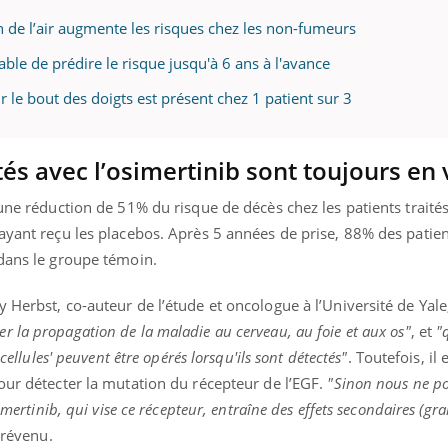
 de l’air augmente les risques chez les non-fumeurs
le de prédire le risque jusqu'à 6 ans à l'avance
 le bout des doigts est présent chez 1 patient sur 3
tés avec l’osimertinib sont toujours en 
 une réduction de 51% du risque de décès chez les patients traité
ayant reçu les placebos. Après 5 années de prise, 88% des patient
 dans le groupe témoin.
 Herbst, co-auteur de l’étude et oncologue à l’Université de Yale
 la propagation de la maladie au cerveau, au foie et aux os"
, et
"q
cellules' peuvent être opérés lorsqu'ils sont détectés"
. Toutefois, il
our détecter la mutation du récepteur de l’EGF.
"Sinon nous ne p
imertinib, qui vise ce récepteur, entraîne des effets secondaires (gr
 prévenu.