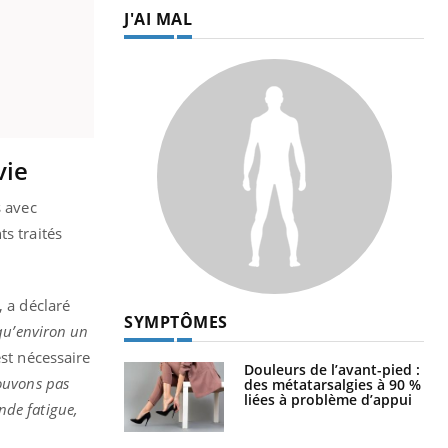
J'AI MAL
vie
s avec
s traités
, a déclaré
SYMPTÔMES
u’environ un
 est nécessaire
Douleurs de l’avant-pied :
ouvons pas
des métatarsalgies à 90 %
liées à problème d’appui
ande fatigue,