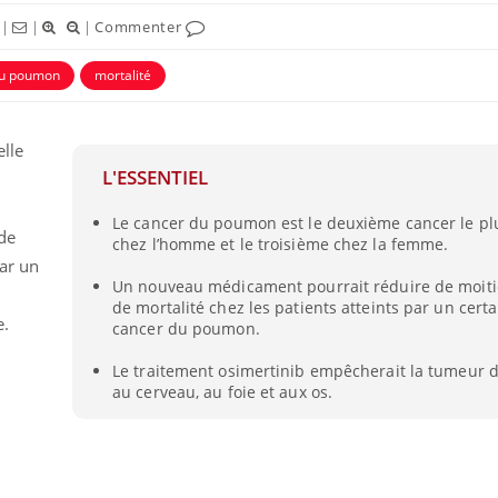
|
|
|
Commenter
du poumon
mortalité
lle
L'ESSENTIEL
ence en fer : comprendre pour
Insuline & Charge ment
tube
Youtube
Le cancer du poumon est le deuxième cancer le pl
Youtube
Yout
venir
osait en parler??
 de
chez l’homme et le troisième chez la femme.
par un
gue, irritabilité, brouillard mental ou
En 2026, l'insuline dans l
Un nouveau médicament pourrait réduire de moitié
e alopécie… Les symptômes de la
reste entourée d'idées re
de mortalité chez les patients atteints par un cert
nce en fer sont multiples ce qui la rend
patients comme parfois ch
e.
cancer du poumon.
Le traitement osimertinib empêcherait la tumeur 
au cerveau, au foie et aux os.