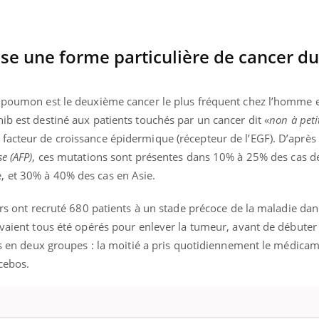
se une forme particulière de cancer du
u poumon est le deuxième cancer le plus fréquent chez l’homme e
ib est destiné aux patients touchés par un cancer dit «
non à petit
facteur de croissance épidermique (récepteur de l’EGF). D’après 
e (AFP)
, ces mutations sont présentes dans 10% à 25% des cas d
, et 30% à 40% des cas en Asie.
eurs ont recruté 680 patients à un stade précoce de la maladie da
avaient tous été opérés pour enlever la tumeur, avant de débuter 
sés en deux groupes : la moitié a pris quotidiennement le médica
acebos.