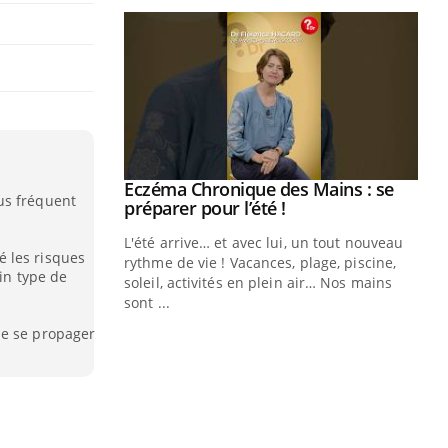
ale : et si on
Eczéma Chronique des Mains : se
Youtube
us fréquent
ube
Youtube
préparer pour l’été !
e diabète de type 2
L'été arrive… et avec lui, un tout nouveau
 les risques
çues chez les
rythme de vie ! Vacances, plage, piscine,
ain type de
ez les soignants.
soleil, activités en plein air… Nos mains
sont ...
Di
You
de se propager
Le 
nom
dia
défi