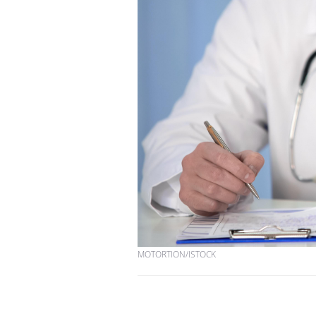
Pourquoi votre ventre
gâche-t-il les premiers
jours de vos vacances ?
Fortes chaleurs :
pourquoi le risque de
noyade grimpe-t-il ?
Le Viagra pourrait-il
freiner la propagation du
cancer ?
MOTORTION/ISTOCK