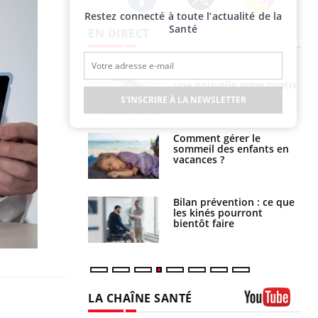
Restez connecté à toute l’actualité de la
Twitter
Facebook
Instagram
Santé
EN DIRECT
par une tique en
Allergies alimentaires :
, elle reste dans
une nouvelle arme contre
 pendant 42 jours
les réactions sévères
S'INSCRIRE À LA NEWSLETTER
par un
Comment gérer le
a, une petite fille
sommeil des enfants en
e grâce à un
vacances ?
essentiel
lose en Suisse :
Bilan prévention : ce que
st l’origine de la
les kinés pourront
nation ?
bientôt faire
LA CHAÎNE SANTÉ
Youtube