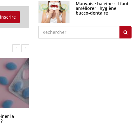
Mauvaise haleine : il faut
améliorer l’hygiène
bucco-dentaire
'inscrire
Pourquoi manger moins de
einer la
protéines pourrait finalement être
 ?
bénéfique