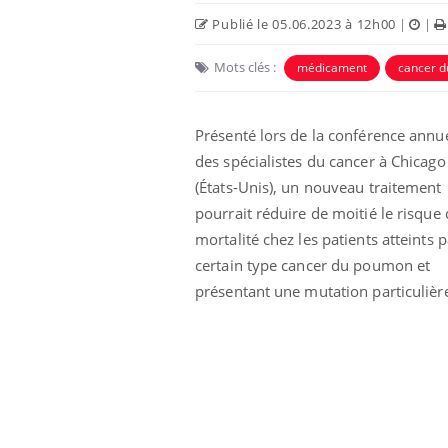
Publié le 05.06.2023 à 12h00
|
|
Mots clés :
médicament
cancer 
Présenté lors de la conférence annue
des spécialistes du cancer à Chicago
(États-Unis), un nouveau traitement
Eczéma Chronique des Mains :
Car
Youtube
You
Youtube
expliquer ma maladie
pré
pourrait réduire de moitié le risque
mortalité chez les patients atteints 
Il y a des sujets qui sont faciles à aborder...
Fati
d'autres non ! D'un côté, poser des
mêm
certain type cancer du poumon et
questions sur la maladie d'un proche c'est
care
présentant une mutation particulièr
montrer ...
...