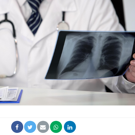
Pourquoi manger moins
Mordue 
de protéines pourrait
vacances
finalement être bénéfique
le coma
Grossesse et chaleur : ce
Mordue 
que dit la science
barracud
secouru
réflexe 
Le smartphone nuit-il à
Légionel
l'apprentissage de la
quelle e
lecture ?
contami