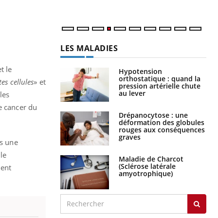
LES MALADIES
t le
Hypotension
orthostatique : quand la
es cellules
» et
pression artérielle chute
au lever
les
e cancer du
Drépanocytose : une
déformation des globules
rouges aux conséquences
graves
ns une
le
Maladie de Charcot
(Sclérose latérale
ment
amyotrophique)