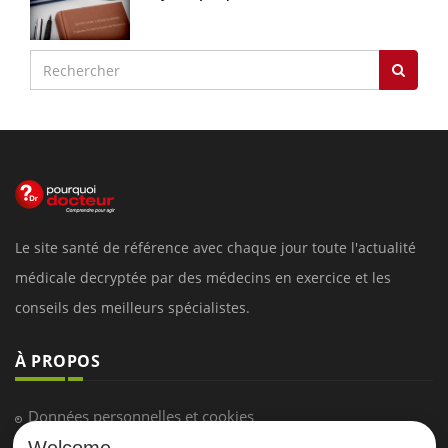
Le site santé de référence avec chaque jour toute l'actualité
médicale decryptée par des médecins en exercice et les
conseils des meilleurs spécialistes.
À PROPOS
Données personnelles et cookies
Welcome
Qui sommes-nous