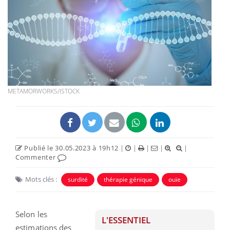
METAMORWORKS/ISTOCK
Publié le 30.05.2023 à 19h12
|
|
|
|
|
Commenter
Mots clés :
surdité
thérapie génique
ouïe
Selon les
L'ESSENTIEL
estimations des