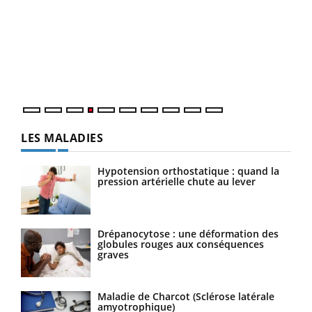
Dia
You
Le 
pers
ques
LES MALADIES
Hypotension orthostatique : quand la
pression artérielle chute au lever
Drépanocytose : une déformation des
globules rouges aux conséquences
graves
Maladie de Charcot (Sclérose latérale
amyotrophique)