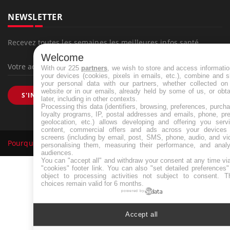
NEWSLETTER
Recevez toutes les semaines les meilleures infos santé
Welcome
With our 225
partners
, we wish to store and access informati
your devices (cookies, pixels in emails, etc.), combine and 
your personal data with our partners, whether collected on 
website or in our emails, already held by some of us, or obt
S'INSCRIRE
later, including in other contexts.
Processing this data (identifiers, browsing, preferences, purch
loyalty programs, IP, postal addresses and emails, phone, pr
geolocation, etc.) allows developing and offering you servi
content, commercial offers and ads across your devices
screens (including by email, post, SMS, phone, audio, and vi
Pourquoi Docteur
Tous droits réservés, 2026
personalising them, measuring their performance, and analy
audiences.
You can "accept all" and withdraw your consent at any time vi
"cookies" footer link
. You can also "set detailed preferences
object to processing activities not subject to consent. T
choices remain valid for 6 months.
powered by
Accept all