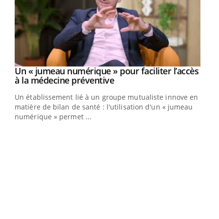
Un « jumeau numérique » pour faciliter l’accès
Youtube
Youtube
à la médecine préventive
Un établissement lié à un groupe mutualiste innove en
e
matière de bilan de santé : l'utilisation d'un « jumeau
numérique » permet ...
COU
You
Coup
vous
épis