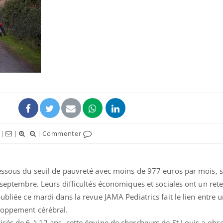
|
|
|
Commenter
dessous du seuil de pauvreté avec moins de 977 euros par mois, s
n septembre. Leurs difficultés économiques et sociales ont un re
publiée ce mardi dans la revue JAMA Pediatrics fait le lien entre 
loppement cérébral.
sés de 6 à 12 ans, cette équipe de chercheurs de St Louis a obs