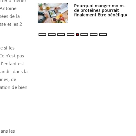
citer à mener
i votre ventre
Pourquoi manger moins
’Antoine
il les premiers
de protéines pourrait
 vos vacances ?
finalement être bénéfique
sées de la
se et les 2
e si les
Ce n’est pas
l’enfant est
randir dans la
unes, de
ation de bien
ans les