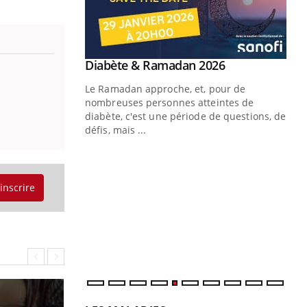
Youtube
 Mains : se
Diabète & Ramadan 2026
Youtube
outube
Le Ramadan approche, et, pour de
 un tout nouveau
nombreuses personnes atteintes de
plage, piscine,
diabète, c'est une période de questions, de
 air… Nos mains
défis, mais ...
Un
You
fac
pr
'inscrire
Un 
mut
san
num