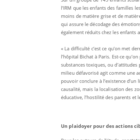
l’IRM que les enfants des familles 
moins de matière grise et de matièr
qui assure le décodage des émotions
également réduits chez les enfants a
« La difficulté c’est ce qu’on met d
l’hôpital Bichat à Paris. Est-ce qu’on
substances toxiques, ou d’attitudes
milieu défavorisé agit comme une a
pouvoir conclure à l’existence d’un l
causalité, mais la localisation des 
us : un cas
Comment oublier les
chez un touriste
écrans en vacances ?
éducative, l’hostilité des parents et
e
 infantile : un
Toujours connectés :
s’interroge sur
comment le travail
Un plaidoyer pour des actions ci
 élevé en France
empiète de plus en plus
sur nos soirées