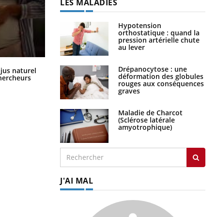
LES MALADIES
Hypotension
orthostatique : quand la
pression artérielle chute
au lever
Comment oublier les écrans en
Drépanocytose : une
 jus naturel
vacances ?
déformation des globules
chercheurs
rouges aux conséquences
graves
Maladie de Charcot
(Sclérose latérale
amyotrophique)
J'AI MAL