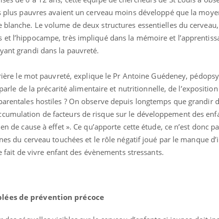
les plus pauvres avaient un cerveau moins développé que la moye
e blanche. Le volume de deux structures essentielles du cerveau,
 et l’hippocampe, très impliqué dans la mémoire et l’apprentissa
yant grandi dans la pauvreté.
errière le mot pauvreté, explique le Pr Antoine Guédeney, pédopsy
 parle de la précarité alimentaire et nutritionnelle, de l’expositio
 parentales hostiles ? On observe depuis longtemps que grandir 
ccumulation de facteurs de risque sur le développement des enf
ien de cause à effet ». Ce qu’apporte cette étude, ce n’est donc pa
zones du cerveau touchées et le rôle négatif joué par le manque d’
Chikungunya, dengue,
La siest
West Nile : que se passe-
de dormi
 le fait de vivre enfant des évènements stressants.
t-il dans le sud de la
France ?
Les médicaments GLP-1
VIH : la
protègent-ils aussi les os
tous les
blées de prévention précoce
?
elle enfi