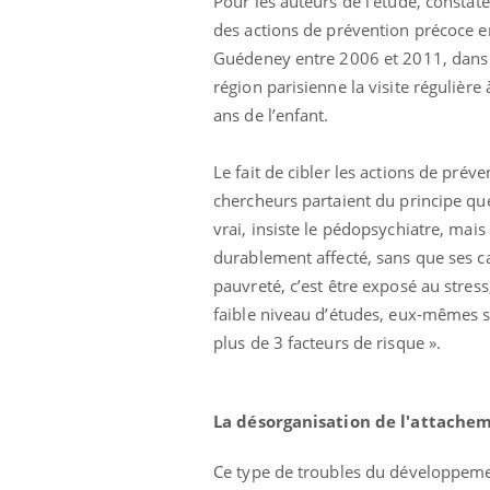
Pour les auteurs de l’étude, constate
 à risque : ce jus
Cancer colorectal : une
des actions de prévention précoce en 
ttire l'attention
stratégie simple aurait
cheurs
changé la donne au Pays
Guédeney entre 2006 et 2011, dans l
basque
région parisienne la visite régulière
ans de l’enfant.
Le fait de cibler les actions de prév
chercheurs partaient du principe qu
vrai, insiste le pédopsychiatre, mais
durablement affecté, sans que ses ca
pauvreté, c’est être exposé au stres
faible niveau d’études, eux-mêmes s
plus de 3 facteurs de risque ».
La désorganisation de l'attache
Ce type de troubles du développemen