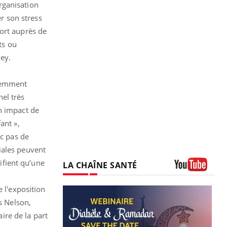
organisation
er son stress
fort auprès de
ts ou
ey.
écemment
el très
n impact de
ant »,
nc pas de
iales peuvent
tifient qu’une
LA CHAÎNE SANTÉ
Youtube
e l'exposition
s Nelson,
aire de la part