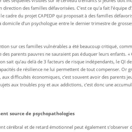
r des séquelles visibles sur le cerveau d’enfants si jeunes doit in
Cytomégalovirus : ce qui
Pourquo
direction des familles défavorisées. C’est ce qu’a fait l’équipe d
change dans la prise en
gâche-t-
charge des femmes
jours de
e cadre du projet CAPEDP qui proposait à des familles défavori
enceintes
 à domicile d’un psychologue entre le dernier trimestre de grosses
ention sur ces familles vulnérables a été beaucoup critiqué, comm
e des parents pauvres ne sauraient pas éduquer leurs enfants. « 
 on sait qu’au delà de 3 facteurs de risque indépendants, le QI de 
pacités de résilience ne lui permettent de tout compenser. Or g
s, aux difficultés économiques, c’est souvent avoir des parents je
ujets aux troubles psy et aux addictions, c’est donc une accumul
ment source de psychopathologies
t cérébral et de retard émotionnel peut également s’observer d