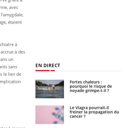
nne, avec
 l’amygdale,
ge, étaient
chiatre à
n accrue à des
dans un
EN DIRECT
ants sans
s le lien de
implication
e empêche-t-elle
Fortes chaleurs :
r la nuit ?
pourquoi le risque de
noyade grimpe-t-il ?
 fin du comprimé
Le Viagra pourrait-il
 jours se profile-t-
freiner la propagation du
n ?
cancer ?