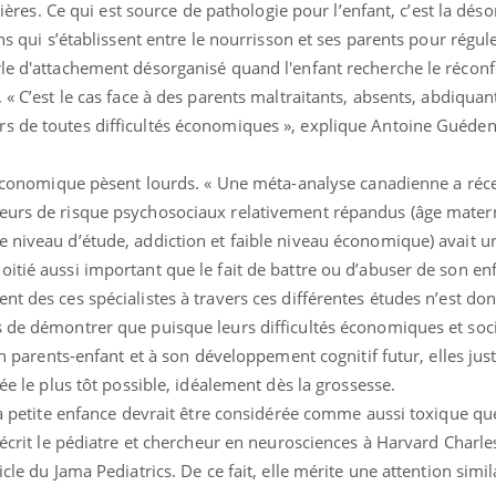
ncières. Ce qui est source de pathologie pour l’enfant, c’est la dés
ens qui s’établissent entre le nourrisson et ses parents pour régul
rle d'attachement désorganisé quand l'enfant recherche le récon
 « C’est le cas face à des parents maltraitants, absents, abdiquan
s de toutes difficultés économiques », explique Antoine Guéden
té économique pèsent lourds. « Une méta-analyse canadienne a r
eurs de risque psychosociaux relativement répandus (âge matern
e niveau d’étude, addiction et faible niveau économique) avait u
itié aussi important que le fait de battre ou d’abuser de son enf
nt des ces spécialistes à travers ces différentes études n’est do
s de démontrer que puisque leurs difficultés économiques et soc
ion parents-enfant et à son développement cognitif futur, elles jus
sée le plus tôt possible, idéalement dès la grossesse.
 la petite enfance devrait être considérée comme aussi toxique qu
, écrit le pédiatre et chercheur en neurosciences à Harvard Charle
cle du Jama Pediatrics. De ce fait, elle mérite une attention simil