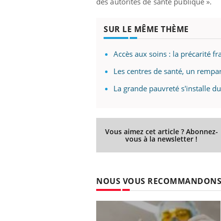
des autorités de santé publique ».
SUR LE MÊME THÈME
 Mains :
Carence en fer : comprendre pour
Ins
Youtube
You
Accès aux soins : la précarité f
Youtube
Youtube
prévenir
osa
Les centres de santé, un rempart
aciles à aborder...
Fatigue, irritabilité, brouillard mental ou
En 2
poser des
même alopécie… Les symptômes de la
rest
La grande pauvreté s'installe 
'un proche c'est
carence en fer sont multiples ce qui la rend
pat
...
Vous aimez cet article ? Abonnez-
vous à la newsletter !
NOUS VOUS RECOMMANDON