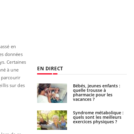
passé en
les données
ys. Certaines
EN DIRECT
nné à une
 parcourir
illis sur des
solaire du 12 août
Bébés, jeunes enfants :
erres adaptés,
quelle trousse à
dispensable pour
pharmacie pour les
 des yeux”
vacances ?
ubles du sommeil
Syndrome métabolique :
t votre cerveau !
quels sont les meilleurs
exercices physiques ?