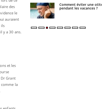
 lors de ce
nt est-il trop
Comment éviter une otite
ulaire des
e ou simplement
pendant les vacances ?
pathique ?
évidence le
hui auraient
ils
l y a 30 ans.
ons et les
course
e Dr Grant
e, comme la
.
es enfants