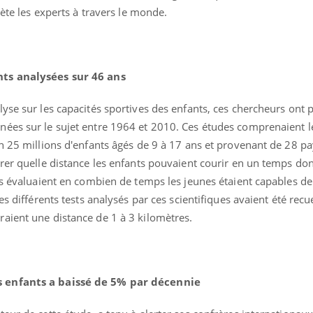
iète les experts à travers le monde.
nts analysées sur 46 ans
yse sur les capacités sportives des enfants, ces chercheurs ont 
nées sur le sujet entre 1964 et 2010. Ces études comprenaient 
n 25 millions d'enfants âgés de 9 à 17 ans et provenant de 28 pa
urer quelle distance les enfants pouvaient courir en un temps do
es évaluaient en combien de temps les jeunes étaient capables de
s différents tests analysés par ces scientifiques avaient été recue
Les crises d’angoisse
Éclipse 
peuvent-elles survenir
: “Des v
aient une distance de 1 à 3 kilomètres.
sans raison apparente ?
c'est in
la santé
Fatigue en vacances :
Les tro
normal ou signe d’une
modifien
s enfants a baissé de 5% par décennie
maladie ?