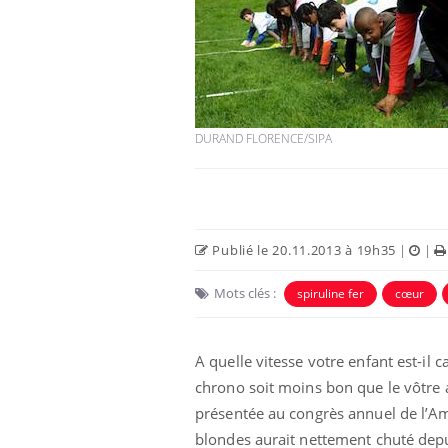
DURAND FLORENCE/SIPA
Publié le 20.11.2013 à 19h35
|
|
Mots clés :
spiruline fer
cœur
A quelle vitesse votre enfant est-il 
chrono soit moins bon que le vôtre a
présentée au congrès annuel de l’Ame
blondes aurait nettement chuté depu