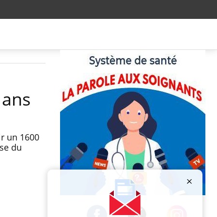
 ans
ir un 1600
use du
Publicité