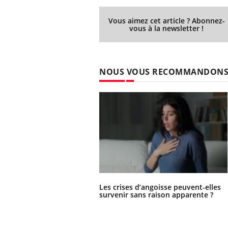
Vous aimez cet article ? Abonnez-
vous à la newsletter !
Ecz
You
exp
NOUS VOUS RECOMMANDON
Il y
d'au
ques
mont
Les crises d’angoisse peuvent-elles
survenir sans raison apparente ?