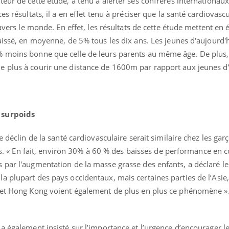
eur de cette étude, a tenu à alerter ses confrères internationaux
Et si les caries pouvaient
Mon enfa
es résultats, il a en effet tenu à préciser que la santé cardiovasc
bientôt disparaître sans
sensibl
plombage ?
très em
ravers le monde. En effet, les résultats de cette étude mettent en 
aissé, en moyenne, de 5% tous les dix ans. Les jeunes d'aujourd'
 moins bonne que celle de leurs parents au même âge. De plus, 
 plus à courir une distance de 1600m par rapport aux jeunes d’i
 surpoids
e déclin de la santé cardiovasculaire serait similaire chez les garç
ans. « En fait, environ 30% à 60 % des baisses de performance en 
 par l'augmentation de la masse grasse des enfants, a déclaré l
a plupart des pays occidentaux, mais certaines parties de l’Asi
e et Hong Kong voient également de plus en plus ce phénomène »
a également insisté sur l’importance et l’urgence d’encourager l