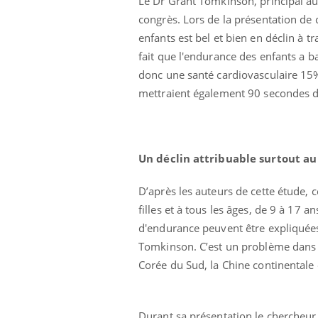
Le Dr Grant Tomkinson, principal aut
congrès. Lors de la présentation de c
enfants est bel et bien en déclin à t
fait que l'endurance des enfants a b
donc une santé cardiovasculaire 15%
mettraient également 90 secondes de
Un déclin attribuable surtout au
D’après les auteurs de cette étude, c
filles et à tous les âges, de 9 à 17 
d'endurance peuvent être expliquées
Tomkinson. C’est un problème dans l
Corée du Sud, la Chine continental
Durant sa présentation le chercheur 