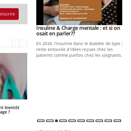
'inscrire
prendre pour
Insuline & Charge mentale : et si on
Youtube
Youtube
osait en parler??
illard mental ou
En 2026, l'insuline dans le diabète de type 2
ptômes de la
reste entourée d'idées reçues chez les
ples ce qui la rend
patients comme parfois chez les soignants.
Ec
You
pré
L'é
ryt
sol
sont
Éclipse solaire du 12 août : “Des
ent bientôt
verres adaptés, c'est indispensable
age ?
pour la santé des yeux”