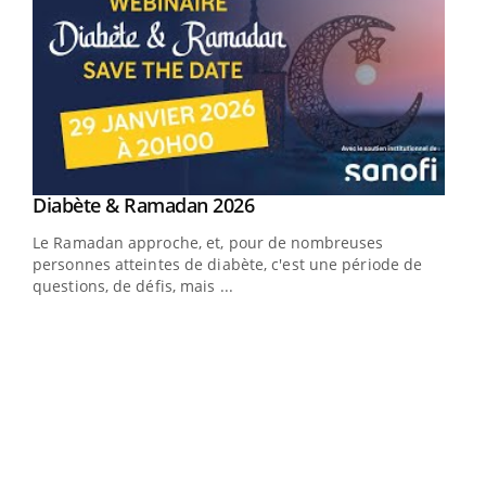
Youtube
Diabète & Ramadan 2026
Youtube
Le Ramadan approche, et, pour de nombreuses
personnes atteintes de diabète, c'est une période de
questions, de défis, mais ...
Un « jumeau numérique » pour faciliter l’accès
COU
Youtube
You
Youtube
à la médecine préventive
Coup
Un établissement lié à un groupe mutualiste innove en
vous
matière de bilan de santé : l'utilisation d'un « jumeau
épis