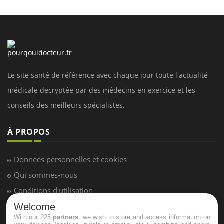
Le site santé de référence avec chaque jour toute l'actualité
médicale decryptée par des médecins en exercice et les
conseils des meilleurs spécialistes.
À PROPOS
Données personnelles et cookies
Qui sommes-nous
Conditions d'utilisation
Plan du site
Welcome
With our 225
partners
, we wish to store and access information on
Mentions Légales