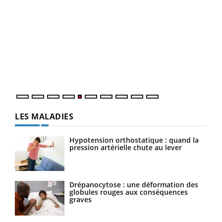
Un « jumeau numérique » pour faciliter l’accès
COU
Youtube
You
Youtube
à la médecine préventive
Coup
Un établissement lié à un groupe mutualiste innove en
vous
matière de bilan de santé : l'utilisation d'un « jumeau
épis
numérique » permet ...
LES MALADIES
Hypotension orthostatique : quand la
pression artérielle chute au lever
Drépanocytose : une déformation des
globules rouges aux conséquences
graves