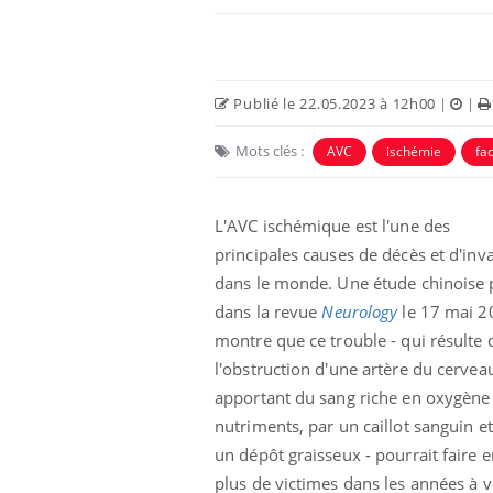
Publié le 22.05.2023 à 12h00
|
|
Mots clés :
AVC
ischémie
fa
L'AVC ischémique est l'une des
principales causes de décès et d'inva
dans le monde. Une étude chinoise 
dans la revue
Neurology
le 17 mai 2
Fortes chaleurs :
pourquoi le risque de
montre que ce trouble - qui résulte 
noyade grimpe-t-il ?
l'obstruction d'une artère du cervea
apportant du sang riche en oxygène
Le Viagra pourrait-il
nutriments, par un caillot sanguin e
freiner la propagation du
cancer ?
un dépôt graisseux - pourrait faire 
plus de victimes dans les années à v