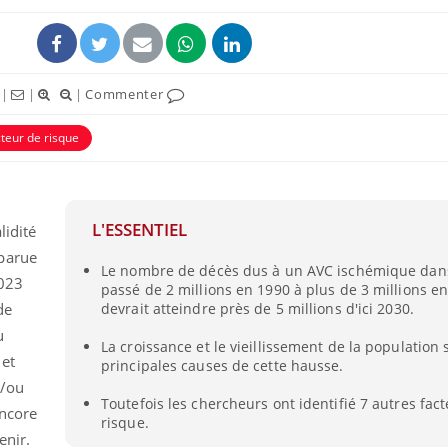
|
|
|
Commenter
cteur de risque
L'ESSENTIEL
lidité
parue
Le nombre de décès dus à un AVC ischémique dan
023
Grossesse et chaleur : ce
Mordue 
passé de 2 millions en 1990 à plus de 3 millions en
que dit la science
barracud
de
devrait atteindre près de 5 millions d'ici 2030.
secouru
réflexe 
u
La croissance et le vieillissement de la population 
 et
principales causes de cette hausse.
Le smartphone nuit-il à
Légionel
t/ou
l'apprentissage de la
quelle e
Toutefois les chercheurs ont identifié 7 autres fac
lecture ?
contami
encore
risque.
enir.