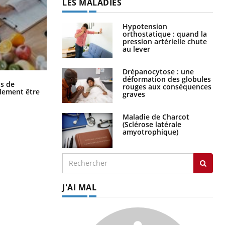
LES MALADIES
Hypotension
orthostatique : quand la
pression artérielle chute
au lever
Drépanocytose : une
déformation des globules
Grossesse et chaleur : ce que dit la
s de
rouges aux conséquences
science
alement être
graves
Maladie de Charcot
(Sclérose latérale
amyotrophique)
J'AI MAL