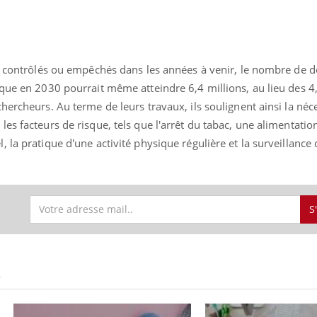
ence en fer : comprendre pour
Insuline & Charge ment
tube
Youtube
as contrôlés ou empêchés dans les années à venir, le nombre de d
Youtube
Yout
venir
osait en parler??
que en 2030 pourrait même atteindre 6,4 millions, au lieu des 4,
gue, irritabilité, brouillard mental ou
En 2026, l'insuline dans l
hercheurs. Au terme de leurs travaux, ils soulignent ainsi la néc
e alopécie… Les symptômes de la
reste entourée d'idées re
es facteurs de risque, tels que l'arrêt du tabac, une alimentatio
nce en fer sont multiples ce qui la rend
patients comme parfois ch
 la pratique d'une activité physique régulière et la surveillance 
S
S