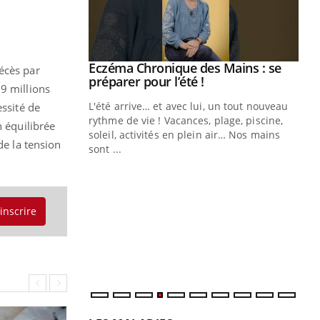
ale : et si on
Eczéma Chronique des Mains : se
Youtube
écès par
ube
Youtube
préparer pour l’été !
9 millions
e diabète de type 2
L'été arrive… et avec lui, un tout nouveau
essité de
çues chez les
rythme de vie ! Vacances, plage, piscine,
n équilibrée
ez les soignants.
soleil, activités en plein air… Nos mains
de la tension
sont ...
Di
You
Le 
nom
'inscrire
dia
défi