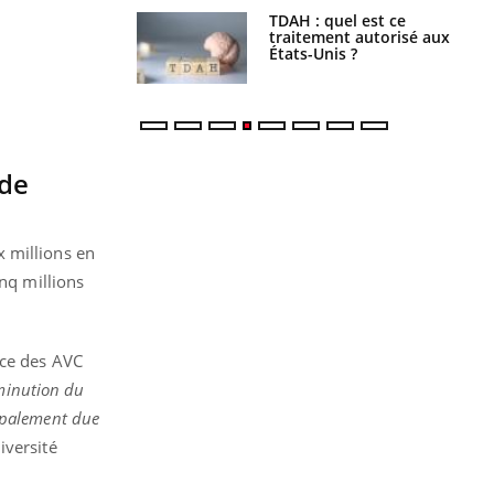
s alimentaires :
TDAH : quel est ce
velle arme contre
traitement autorisé aux
tions sévères
États-Unis ?
 de
x millions en
inq millions
nce des AVC
minution du
ipalement due
iversité