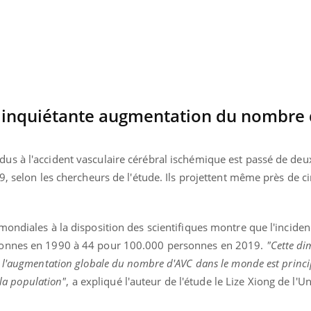
Mordue par une tique en
Allergie
vacances, elle reste dans
une nou
le coma pendant 42 jours
les réac
 inquiétante augmentation du nombre
s à l'accident vasculaire cérébral ischémique est passé de deu
9, selon les chercheurs de l'étude. Ils projettent même près de c
mondiales à la disposition des scientifiques montre que l'incide
sonnes en 1990 à 44 pour 100.000 personnes en 2019.
"Cette di
e l'augmentation globale du nombre d'AVC dans le monde est princ
 la population"
, a expliqué l'auteur de l'étude le Lize Xiong de l'Un