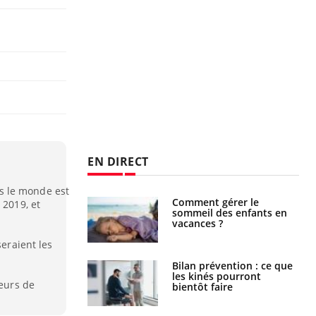
EN DIRECT
s le monde est
par un
Comment gérer le
 2019, et
a, une petite fille
sommeil des enfants en
e grâce à un
vacances ?
essentiel
seraient les
lose en Suisse :
Bilan prévention : ce que
st l’origine de la
les kinés pourront
teurs de
nation ?
bientôt faire