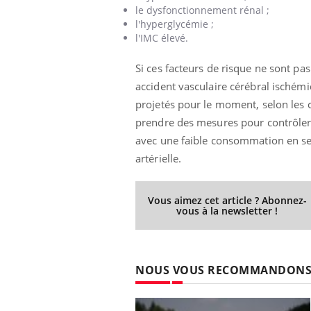
le dysfonctionnement rénal ;
l'hyperglycémie ;
l'IMC élevé.
Eczéma Chronique des Mains :
Car
Youtube
You
Si ces facteurs de risque ne sont p
Youtube
expliquer ma maladie
pré
accident vasculaire cérébral ischémi
Il y a des sujets qui sont faciles à aborder...
Fati
projetés pour le moment, selon les c
d'autres non ! D'un côté, poser des
mêm
prendre des mesures pour contrôler l
questions sur la maladie d'un proche c'est
care
avec une faible consommation en sel,
montrer ...
...
artérielle.
Vous aimez cet article ? Abonnez-
vous à la newsletter !
NOUS VOUS RECOMMANDON