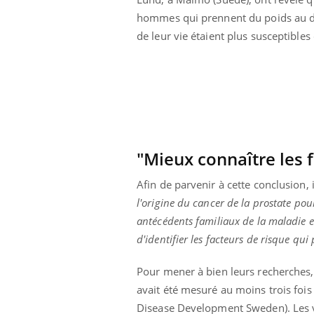
 oublier les
Chikungunya, dengue,
hommes qui prennent du poids au 
n vacances ?
West Nile : que se passe-
t-il dans le sud de la
de leur vie étaient plus susceptibles 
France ?
"Mieux connaître les f
Afin de parvenir à cette conclusion, 
l'origine du cancer de la prostate pour
antécédents familiaux de la maladie e
d'identifier les facteurs de risque qui
Pour mener à bien leurs recherches,
avait été mesuré au moins trois fois
Disease Development Sweden). Les vol