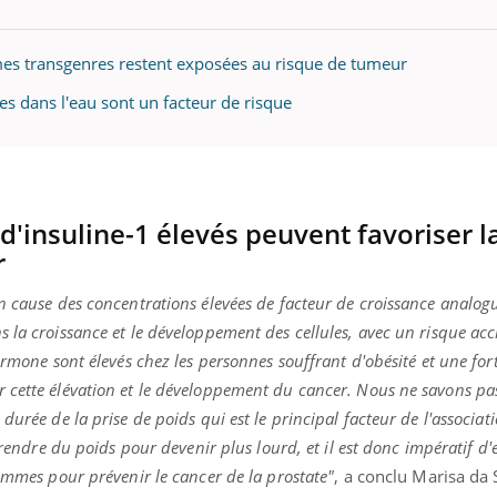
mmes transgenres restent exposées au risque de tumeur
tes dans l'eau sont un facteur de risque
Youtube
bète & Ramadan 2026
Un « jumeau numériq
tube
Youtube
faciliter l’accès à la 
Ramadan approche, et, pour de
Youtube
préventive
breuses personnes atteintes de
Un établissement lié à u
ète, c'est une période de questions, de
mutualiste innove en mat
s, mais ...
d'insuline-1 élevés peuvent favoriser l
santé : l'utilisation d'un 
numérique » permet ...
r
n cause des concentrations élevées de facteur de croissance analogue
 la croissance et le développement des cellules, avec un risque ac
ormone sont élevés chez les personnes souffrant d'obésité et une for
cette élévation et le développement du cancer. Nous ne savons pas 
durée de la prise de poids qui est le principal facteur de l'associa
 prendre du poids pour devenir plus lourd, et il est donc impératif 
hommes pour prévenir le cancer de la prostate"
, a conclu Marisa da S