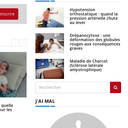
Hypotension
orthostatique : quand la
'inscrire
pression artérielle chute
au lever
Drépanocytose : une
déformation des globules
rouges aux conséquences
graves
Maladie de Charcot
(Sclérose latérale
amyotrophique)
J'AI MAL
Syndrome métabolique : quels sont
 quelle
les meilleurs exercices physiques ?
ur les