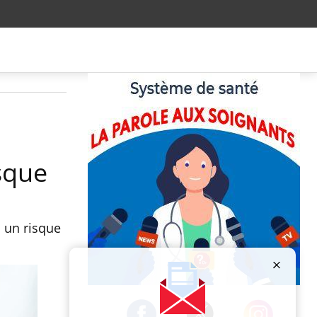
sque
à un risque
Publicité