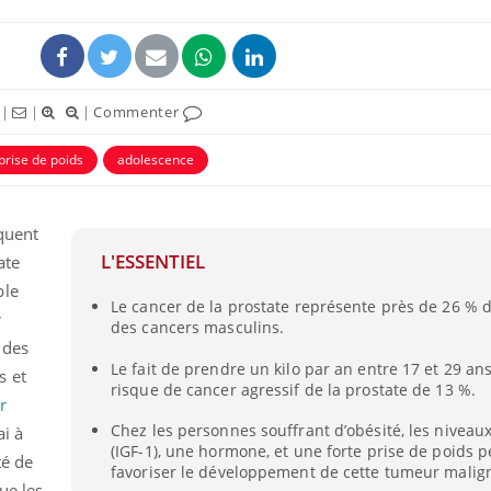
|
|
|
Commenter
prise de poids
adolescence
équent
L'ESSENTIEL
ate
ble
Le cancer de la prostate représente près de 26 % 
Les médicaments GLP-1
VIH : la
r
des cancers masculins.
protègent-ils aussi les os
tous les
?
elle enfi
 des
Le fait de prendre un kilo par an entre 17 et 29 a
s et
risque de cancer agressif de la prostate de 13 %.
r
Cytomégalovirus : ce qui
Pourquo
change dans la prise en
gâche-t-
Chez les personnes souffrant d’obésité, les niveaux
ai à
charge des femmes
jours de
(IGF-1), une hormone, et une forte prise de poids 
té de
enceintes
favoriser le développement de cette tumeur malig
ue les