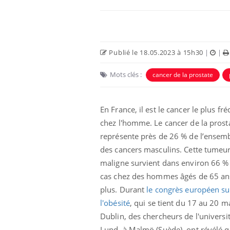
Publié le 18.05.2023 à 15h30
|
|
Mots clés :
cancer de la prostate
En France, il est le cancer le plus fr
chez l'homme. Le cancer de la prost
représente près de 26 % de l’ensem
 infantile : un
Toujours connectés :
des cancers masculins. Cette tumeu
s’interroge sur
comment le travail
 élevé en France
empiète de plus en plus
maligne survient dans environ 66 %
sur nos soirées
cas chez des hommes âgés de 65 an
plus. Durant
le congrès européen su
 à risque : ce jus
Cancer colorectal : une
ttire l'attention
stratégie simple aurait
l'obésité
, qui se tient du 17 au 20 m
cheurs
changé la donne au Pays
Dublin, des chercheurs de l'universi
basque
Lund, à Malmö (Suède), ont révélé q