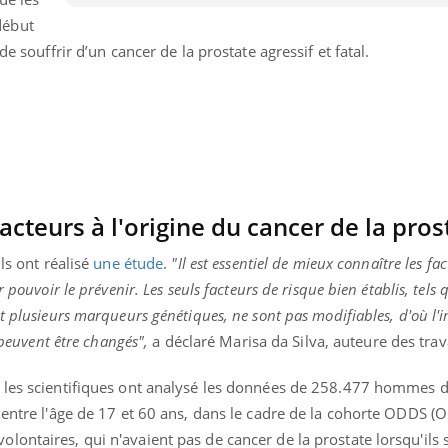
La sieste empêche-t-elle
Fortes c
début
de dormir la nuit ?
pourquo
noyade g
de souffrir d’un cancer de la prostate agressif et fatal.
acteurs à l'origine du cancer de la pros
ils ont réalisé
une étude
.
"Il est essentiel de mieux connaître les fac
 pouvoir le prévenir. Les seuls facteurs de risque bien établis, tels q
t plusieurs marqueurs génétiques, ne sont pas modifiables, d'où l
 peuvent être changés",
a déclaré Marisa da Silva, auteure des tra
 les scientifiques ont analysé les données de 258.477 hommes d
 entre l'âge de 17 et 60 ans, dans le cadre de la cohorte ODDS (
ontaires, qui n'avaient pas de cancer de la prostate lorsqu'ils 