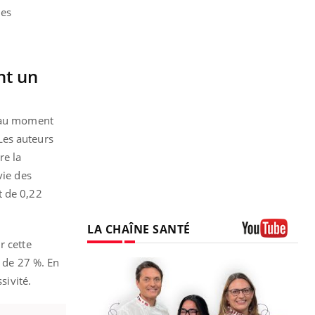
les
nt un
n au moment
Les auteurs
re la
vie des
t de 0,22
LA CHAÎNE SANTÉ
r cette
Youtube
l de 27 %. En
sivité.