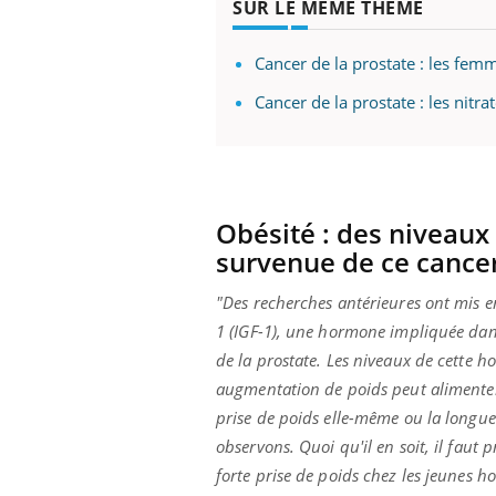
SUR LE MÊME THÈME
Cancer de la prostate : les fe
Cancer de la prostate : les nitra
ale : et si on
Eczéma Chronique des Mains : se
Dia
Youtube
You
ube
Youtube
préparer pour l’été !
Le 
 diabète de type 2
L'été arrive… et avec lui, un tout nouveau
nom
ues chez les
rythme de vie ! Vacances, plage, piscine,
diab
ez les soignants.
soleil, activités en plein air… Nos mains
défi
Obésité : des niveaux 
sont ...
survenue de ce cance
"Des recherches antérieures ont mis e
1 (IGF-1), une hormone impliquée dans
de la prostate. Les niveaux de cette h
augmentation de poids peut alimenter 
prise de poids elle-même ou la longue 
observons. Quoi qu'il en soit, il faut
forte prise de poids chez les jeunes 