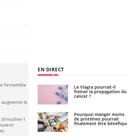
EN DIRECT
de l’ensemble
 fin du comprimé
Le Viagra pourrait-il
 jours se profile-t-
freiner la propagation du
n ?
cancer ?
ns augmente le
i votre ventre
Pourquoi manger moins
il les premiers
de protéines pourrait
 d’insuline-1
 vos vacances ?
finalement être bénéfique
peuvent
ne.