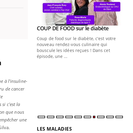
Youtube
ue » pour
COUP DE FOOD sur le diabète
Youtube
médecine
Coup de food sur le diabète, c'est votre
nouveau rendez-vous culinaire qui
n groupe
bouscule les idées reçues ! Dans cet
ière de bilan de
épisode, une ...
a
« jumeau
Qu
You
êtr
 à l'insuline-
"Le
cru de cancer
qua
Doc
te
dir
si c'est la
tion que nous
d'empêcher une
ilva.
LES MALADIES