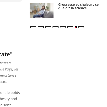
haleurs :
Grossesse et chaleur : ce
i le risque de
que dit la science
rimpe-t-il ?
tate"
teurs à
ue l'âge, les
'importance
vaux.
ont le poids
Obesity and
se sont