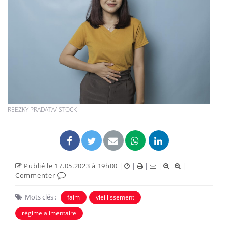
REEZKY PRADATA/ISTOCK
Publié le 17.05.2023 à 19h00
|
|
|
|
|
Commenter
Mots clés :
faim
vieillissement
régime alimentaire