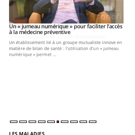
Un « jumeau numérique » pour faciliter l’accès
Youtube
Youtube
à la médecine préventive
Un établissement lié à un groupe mutualiste innove en
e
matière de bilan de santé : l'utilisation d'un « jumeau
numérique » permet ...
COU
You
Coup
vous
épis
LES MALADIES