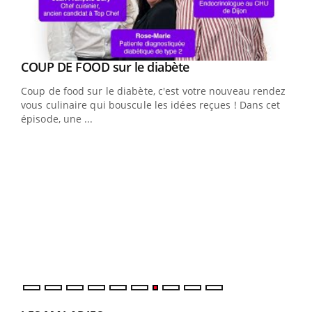
Youtube
cès
COUP DE FOOD sur le diabète
Youtube
Coup de food sur le diabète, c'est votre nouveau rendez-
 en
vous culinaire qui bouscule les idées reçues ! Dans cet
u
épisode, une ...
Qua
You
"Les
trav
DRH 