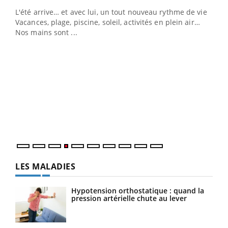
L'été arrive… et avec lui, un tout nouveau rythme de vie !
Vacances, plage, piscine, soleil, activités en plein air…
Nos mains sont ...
Dia
You
Le 
pers
ques
LES MALADIES
Hypotension orthostatique : quand la
pression artérielle chute au lever