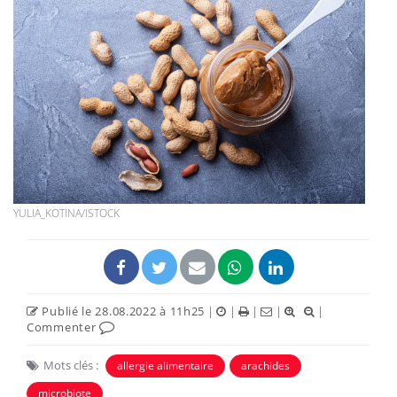
YULIA_KOTINA/ISTOCK
Publié le 28.08.2022 à 11h25
|
|
|
|
|
Commenter
Mots clés :
allergie alimentaire
arachides
microbiote