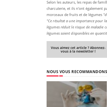
Selon les auteurs, les repas de fami
llard mental ou
En 2026, l'insuline dans le diabète de type 2
L'ét
charcuterie, et ils n'ont également
tômes de la
reste entourée d'idées reçues chez les
ryth
les ce qui la rend
patients comme parfois chez les soignants.
sole
morceaux de fruits et de légumes
"d
sont
"Ce résultat a une importance pour la
légumes réduit le risque de maladie ca
légumes soient disponibles en quantité
Vous aimez cet article ? Abonnez-
vous à la newsletter !
NOUS VOUS RECOMMANDON