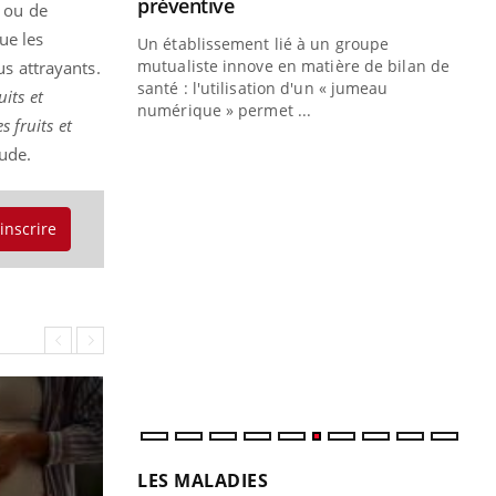
teintes de
Youtube
préventive
n ou de
e de questions, de
ue les
Un établissement lié à un groupe
mutualiste innove en matière de bilan de
us attrayants.
santé : l'utilisation d'un « jumeau
its et
numérique » permet ...
 fruits et
tude.
'inscrire
CO
You
Cou
nou
bou
épi
LES MALADIES