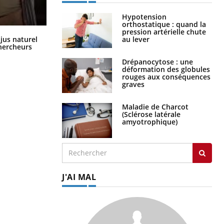
Hypotension
orthostatique : quand la
pression artérielle chute
Comment oublier les écrans en
au lever
 jus naturel
vacances ?
chercheurs
Drépanocytose : une
déformation des globules
rouges aux conséquences
graves
Maladie de Charcot
(Sclérose latérale
amyotrophique)
J'AI MAL