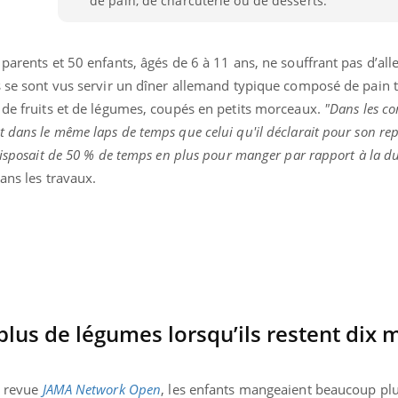
de pain, de charcuterie ou de desserts.
Pourquoi votre ventre
Pourquo
gâche-t-il les premiers
de prot
jours de vos vacances ?
finalem
parents et 50 enfants, âgés de 6 à 11 ans, ne souffrant pas d’all
ts se sont vus servir un dîner allemand typique composé de pain 
 de fruits et de légumes, coupés en petits morceaux.
"Dans les co
 dans le même laps de temps que celui qu'il déclarait pour son rep
disposait de 50 % de temps en plus pour manger par rapport à la d
ans les travaux.
lus de légumes lorsqu’ils restent dix 
a revue
JAMA Network Open
, les enfants mangeaient beaucoup plus