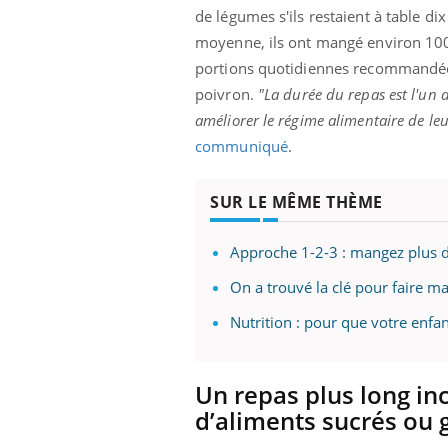
de légumes s'ils restaient à table di
moyenne, ils ont mangé environ 100
portions quotidiennes recommandées 
poivron.
"La durée du repas est l'un 
améliorer le régime alimentaire de leu
communiqué
.
SUR LE MÊME THÈME
Approche 1-2-3 : mangez plus d
On a trouvé la clé pour faire m
Nutrition : pour que votre enfa
Un repas plus long in
prendre pour
Insuline & Charge mentale : et si on
Ecz
d’aliments sucrés ou 
Youtube
You
Youtube
osait en parler??
pré