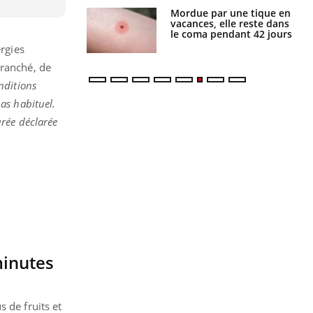
i manger moins
Mordue par une tique en
éines pourrait
vacances, elle reste dans
ent être bénéfique
le coma pendant 42 jours
ergies
tranché, de
nditions
as habituel.
urée déclarée
minutes
 de fruits et