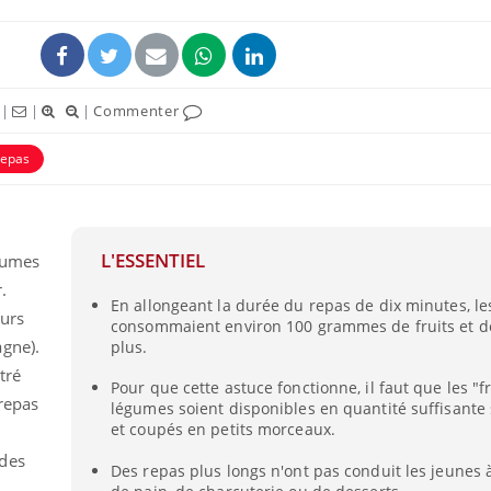
|
|
|
Commenter
repas
L'ESSENTIEL
gumes
.
En allongeant la durée du repas de dix minutes, le
La sieste empêche-t-elle
Fortes c
eurs
consommaient environ 100 grammes de fruits et 
de dormir la nuit ?
pourquo
gne).
noyade g
plus.
tré
Pour que cette astuce fonctionne, il faut que les "fr
repas
légumes soient disponibles en quantité suffisante 
VIH : la fin du comprimé
Le Viagr
tous les jours se profile-t-
freiner 
et coupés en petits morceaux.
elle enfin ?
cancer ?
 des
Des repas plus longs n'ont pas conduit les jeunes