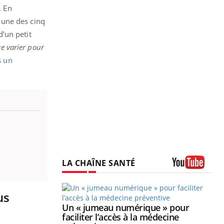
. En
 une des cinq
'un petit
re varier pour
s
un
LA CHAÎNE SANTÉ
Youtube
us
Youtube
2026
Un « jumeau numérique » pour
Youtube
 pour de
faciliter l’accès à la médecine