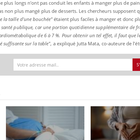
nombreuses personnes at
lle plus longs n'ont pas conduit les enfants à manger plus de pai
é arrive… et avec lui, un tout nouveau
diabète, c'est une périod
 pas non plus mangé plus de desserts. Les chercheurs supposent q
me de vie ! Vacances, plage, piscine,
défis, mais ...
il, activités en plein air… Nos mains
e la taille d'une bouchée"
étaient plus faciles à manger et donc pl
 ...
 santé publique, car une portion quotidienne supplémentaire de fru
rdiométabolique de 6 à 7 %. Pour obtenir un tel effet, il faut que les
 suffisante sur la table"
, a expliqué Jutta Mata, co-auteure de l’é
S
S