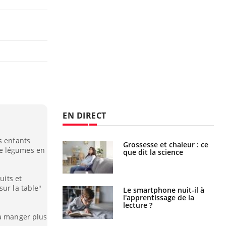
EN DIRECT
s enfants
haleurs :
Grossesse et chaleur : ce
de légumes en
i le risque de
que dit la science
rimpe-t-il ?
uits et
sur la table"
a pourrait-il
Le smartphone nuit-il à
la propagation du
l'apprentissage de la
lecture ?
 à manger plus