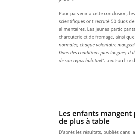
olorectal : une
Cytomégalovirus : ce qui
e simple aurait
change dans la prise en
Pour parvenir à cette conclusion, les
a donne au Pays
charge des femmes
enceintes
scientifiques ont recruté 50 duos de 
alimentaires. Les jeunes participan
charcuterie et de fromage, ainsi que
normales, chaque volontaire mangeait
Dans des conditions plus longues, il 
de son repas habituel",
peut-on lire d
Les enfants mangent p
de plus à table
D’après les résultats, publiés dans l