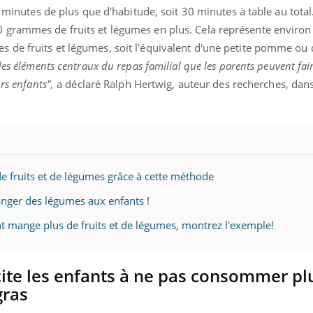
x minutes de plus que d'habitude, soit 30 minutes à table au total
 grammes de fruits et légumes en plus. Cela représente environ
de fruits et légumes, soit l'équivalent d'une petite pomme ou d
des éléments centraux du repas familial que les parents peuvent fai
rs enfants",
a déclaré Ralph Hertwig, auteur des recherches, dan
e fruits et de légumes grâce à cette méthode
anger des légumes aux enfants !
nt mange plus de fruits et de légumes, montrez l'exemple!
cite les enfants à ne pas consommer pl
Diabète & Ramadan 
Youtube
éma Chronique des Mains : se
gras
tube
Le Ramadan approche, et,
Youtube
parer pour l’été !