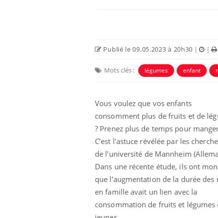
Publié le 09.05.2023 à 20h30
|
|
Mots clés :
légumes
enfant
Vous voulez que vos enfants
consomment plus de fruits et de lé
? Prenez plus de temps pour manger
 oublier les
Chikungunya, dengue,
C’est l'astuce révélée par les cherch
n vacances ?
West Nile : que se passe-
de l’université de Mannheim (Allema
t-il dans le sud de la
France ?
Dans une récente étude, ils ont mon
que l’augmentation de la durée des 
 connectés :
Les médicaments GLP-1
le travail
protègent-ils aussi les os
en famille avait un lien avec la
de plus en plus
?
consommation de fruits et légumes
soirées
jeunes.