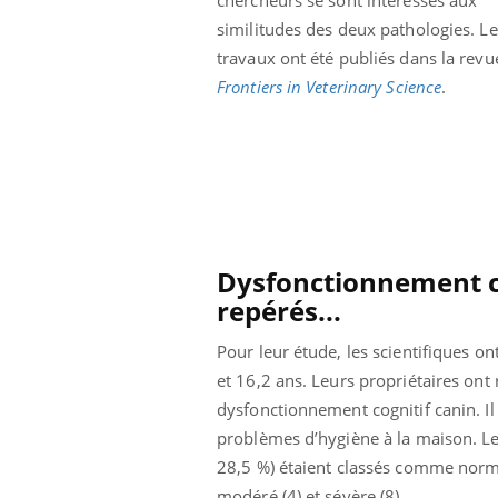
chercheurs se sont intéressés aux
similitudes des deux pathologies. L
travaux ont été publiés dans la revu
Frontiers in Veterinary Science
.
Dysfonctionnement co
repérés...
Pour leur étude, les scientifiques on
et 16,2 ans. Leurs propriétaires ont
ale : et si on
Eczéma Chronique des Mains : se
Dia
Youtube
You
dysfonctionnement cognitif canin. I
ube
Youtube
préparer pour l’été !
problèmes d’hygiène à la maison. Le
Le 
 diabète de type 2
L'été arrive… et avec lui, un tout nouveau
nom
28,5 %) étaient classés comme norma
ues chez les
rythme de vie ! Vacances, plage, piscine,
diab
modéré (4) et sévère (8).