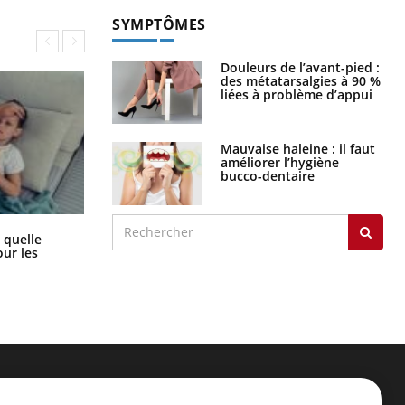
SYMPTÔMES
Douleurs de l’avant-pied :
des métatarsalgies à 90 %
liées à problème d’appui
Mauvaise haleine : il faut
améliorer l’hygiène
bucco-dentaire
Syndrome métabolique : quels sont
 quelle
les meilleurs exercices physiques ?
ur les
ER