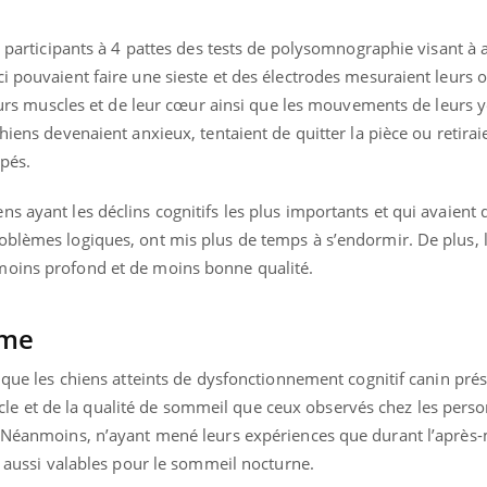
mutualiste innove en mat
s, mais ...
santé : l'utilisation d'un 
s participants à 4 pattes des tests de polysomnographie visant à 
numérique » permet ...
i pouvaient faire une sieste et des électrodes mesuraient leurs 
leurs muscles et de leur cœur ainsi que les mouvements de leurs y
hiens devenaient anxieux, tentaient de quitter la pièce ou retirai
ppés.
s ayant les déclins cognitifs les plus importants et qui avaient
oblèmes logiques, ont mis plus de temps à s’endormir. De plus, 
moins profond et de moins bonne qualité.
mme
u que les chiens atteints de dysfonctionnement cognitif canin prés
 et de la qualité de sommeil que ceux observés chez les pers
 Néanmoins, n’ayant mené leurs expériences que durant l’après-m
nt aussi valables pour le sommeil nocturne.