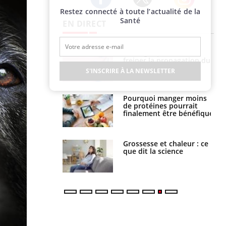
Restez connecté à toute l’actualité de la
Twitter
Facebook
Instagram
Santé
EN DIRECT
 fin du comprimé
Le Viagra pourrait-il
 jours se profile-t-
freiner la propagation du
n ?
cancer ?
S'INSCRIRE À LA NEWSLETTER
i votre ventre
Pourquoi manger moins
il les premiers
de protéines pourrait
 vos vacances ?
finalement être bénéfique
haleurs :
Grossesse et chaleur : ce
i le risque de
que dit la science
rimpe-t-il ?