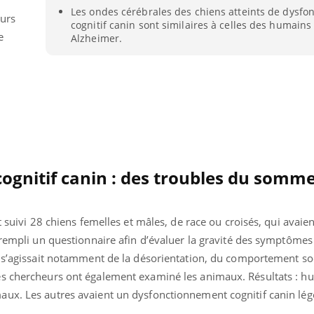
Les ondes cérébrales des chiens atteints de dysf
eurs
cognitif canin sont similaires à celles des humains
e
Alzheimer.
gnitif canin : des troubles du somme
t suivi 28 chiens femelles et mâles, de race ou croisés, qui avaie
 rempli un questionnaire afin d’évaluer la gravité des symptômes
Youtube
bète & Ramadan 2026
Un « jumeau numériq
tube
Youtube
l s’agissait notamment de la désorientation, du comportement soc
faciliter l’accès à la 
s chercheurs ont également examiné les animaux. Résultats : huit
Ramadan approche, et, pour de
Youtube
préventive
breuses personnes atteintes de
ux. Les autres avaient un dysfonctionnement cognitif canin lége
Un établissement lié à u
ète, c'est une période de questions, de