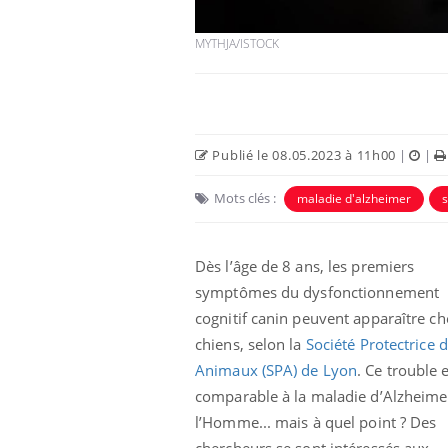
MYTHJA/ISTOCK
Publié le 08.05.2023 à 11h00
|
|
Mots clés :
maladie d'alzheimer
Dès l’âge de 8 ans, les premiers
symptômes du dysfonctionnement
cognitif canin peuvent apparaître ch
chiens, selon la
Société Protectrice 
Animaux (SPA) de Lyon
. Ce trouble 
comparable à la maladie d’Alzheime
l’Homme... mais à quel point ? Des