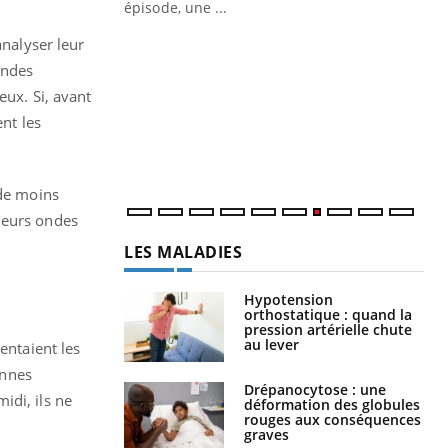
ière de bilan de
épisode, une ...
« jumeau
Qu
analyser leur
You
êtr
ondes
eux. Si, avant
"Le
qua
ent les
Doc
dir
 de moins
leurs ondes
LES MALADIES
Hypotension
orthostatique : quand la
pression artérielle chute
au lever
entaient les
onnes
Drépanocytose : une
idi, ils ne
déformation des globules
rouges aux conséquences
graves