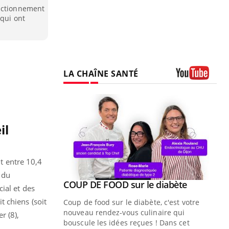
onctionnement
 qui ont
LA CHAÎNE SANTÉ
Youtube
il
nt entre 10,4
 du
Youtube
ue » pour
COUP DE FOOD sur le diabète
Youtube
ial et des
médecine
 chiens (soit
Coup de food sur le diabète, c'est votre
nouveau rendez-vous culinaire qui
r (8),
n groupe
bouscule les idées reçues ! Dans cet