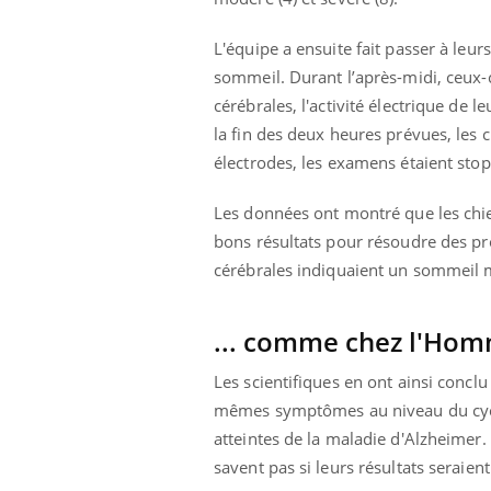
ez les soignants.
soleil, activités en plein air… Nos mains
défi
sont ...
L'équipe a ensuite fait passer à leur
sommeil. Durant l’après-midi, ceux-c
cérébrales, l'activité électrique de 
la fin des deux heures prévues, les c
électrodes, les examens étaient sto
Les données ont montré que les chien
bons résultats pour résoudre des pr
cérébrales indiquaient un sommeil 
... comme chez l'Ho
Les scientifiques en ont ainsi concl
mêmes symptômes au niveau du cycle
atteintes de la maladie d'Alzheimer.
savent pas si leurs résultats seraie