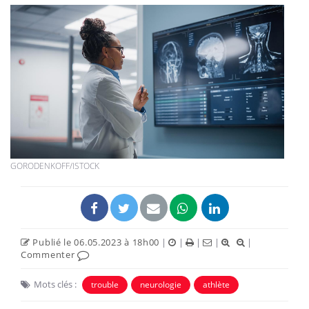
GORODENKOFF/ISTOCK
Publié le 06.05.2023 à 18h00
|
|
|
|
|
Commenter
Mots clés :
trouble
neurologie
athlète