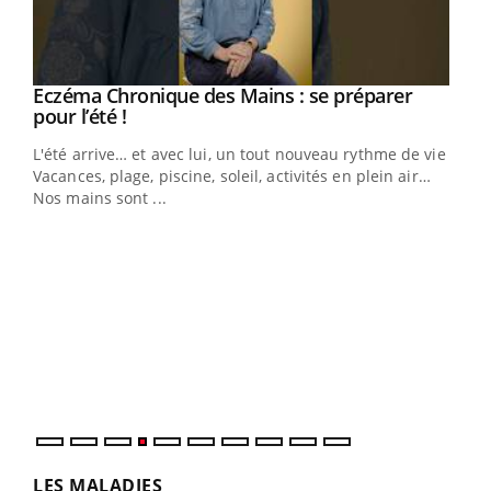
Eczéma Chronique des Mains : se préparer
Youtube
Youtube
pour l’été !
L'été arrive… et avec lui, un tout nouveau rythme de vie !
Vacances, plage, piscine, soleil, activités en plein air…
Nos mains sont ...
Dia
You
Le 
pers
ques
LES MALADIES