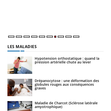
Qua
You
"Les
trav
DRH 
LES MALADIES
Hypotension orthostatique : quand la
pression artérielle chute au lever
Drépanocytose : une déformation des
globules rouges aux conséquences
graves
Maladie de Charcot (Sclérose latérale
amyotrophique)