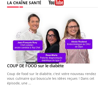
LA CHAÎNE SANTÉ
Youtube
Youtube
cès
COUP DE FOOD sur le diabète
Youtube
Coup de food sur le diabète, c'est votre nouveau rendez-
 en
vous culinaire qui bouscule les idées reçues ! Dans cet
u
épisode, une ...