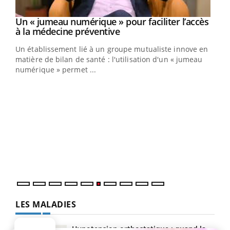
Un « jumeau numérique » pour faciliter l’accès
Youtube
Youtube
à la médecine préventive
Un établissement lié à un groupe mutualiste innove en
matière de bilan de santé : l'utilisation d'un « jumeau
numérique » permet ...
Youtube
COUP DE FOOD sur le diabète
Qua
Youtube
You
Coup de food sur le diabète, c'est votre nouveau rendez-
"Les
vous culinaire qui bouscule les idées reçues ! Dans cet
trav
épisode, une ...
DRH 
LES MALADIES
Hypotension orthostatique : quand la