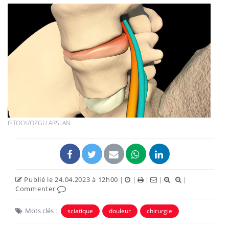
ISTOCK/OZGU ARSLAN
Publié le 24.04.2023 à 12h00
|
|
|
|
|
Commenter
Mots clés :
sciatique
douleur
chirurgie