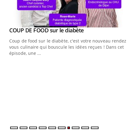
Youtube
cès
COUP DE FOOD sur le diabète
Youtube
Coup de food sur le diabète, c'est votre nouveau rendez-
 en
vous culinaire qui bouscule les idées reçues ! Dans cet
u
épisode, une ...
Qua
You
"Les
trav
DRH 