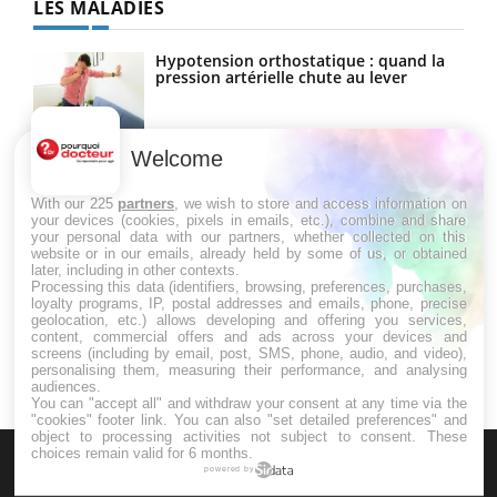
LES MALADIES
Hypotension orthostatique : quand la
pression artérielle chute au lever
Welcome
Drépanocytose : une déformation des
globules rouges aux conséquences
graves
With our 225
partners
, we wish to store and access information on
your devices (cookies, pixels in emails, etc.), combine and share
your personal data with our partners, whether collected on this
website or in our emails, already held by some of us, or obtained
Maladie de Charcot (Sclérose latérale
later, including in other contexts.
amyotrophique)
Processing this data (identifiers, browsing, preferences, purchases,
loyalty programs, IP, postal addresses and emails, phone, precise
geolocation, etc.) allows developing and offering you services,
content, commercial offers and ads across your devices and
screens (including by email, post, SMS, phone, audio, and video),
personalising them, measuring their performance, and analysing
audiences.
You can "accept all" and withdraw your consent at any time via the
"cookies" footer link
. You can also "set detailed preferences" and
object to processing activities not subject to consent. These
choices remain valid for 6 months.
powered by