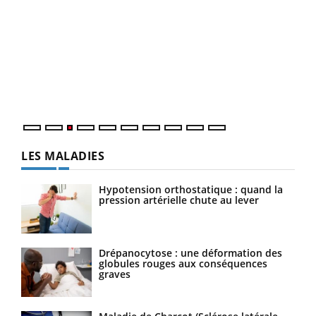
Ecz
You
pour
L'ét
Vaca
Nos 
LES MALADIES
Hypotension orthostatique : quand la
pression artérielle chute au lever
Drépanocytose : une déformation des
globules rouges aux conséquences
graves