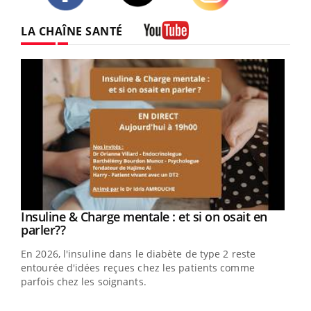
Twitter
Facebook
Instagram
LA CHAÎNE SANTÉ
Youtube
Youtube
Insuline & Charge mentale : et si on osait en
Youtube
Youtube
parler??
En 2026, l'insuline dans le diabète de type 2 reste
entourée d'idées reçues chez les patients comme
parfois chez les soignants.