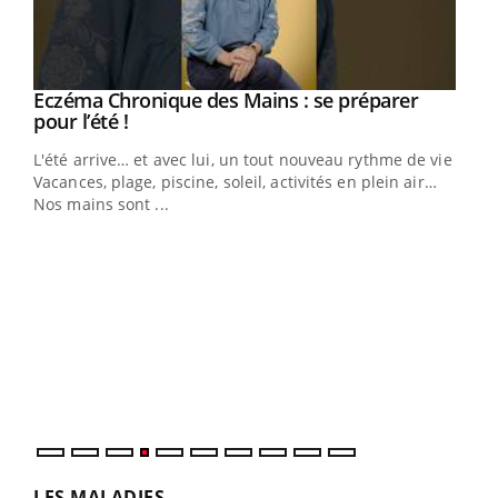
Youtube
Eczéma Chronique des Mains : se préparer
Diabète & Ramadan 2026
Youtube
Youtube
Youtube
pour l’été !
Le Ramadan approche, et, pour de nombreuses
L'été arrive… et avec lui, un tout nouveau rythme de vie !
personnes atteintes de diabète, c'est une période de
Vacances, plage, piscine, soleil, activités en plein air…
questions, de défis, mais ...
Nos mains sont ...
Un 
You
à l
Un é
mati
numé
LES MALADIES