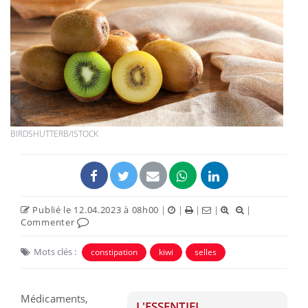
BIRDSHUTTERB/ISTOCK
Publié le 12.04.2023 à 08h00
|
|
|
|
|
Commenter
Mots clés :
constipation
kiwi
selles
Médicaments,
L'ESSENTIEL