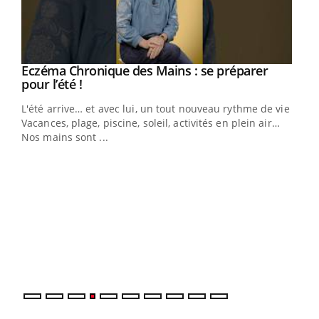
Eczéma Chronique des Mains : se préparer
Youtube
Youtube
pour l’été !
L'été arrive… et avec lui, un tout nouveau rythme de vie !
Vacances, plage, piscine, soleil, activités en plein air…
Nos mains sont ...
Dia
You
Le 
pers
ques