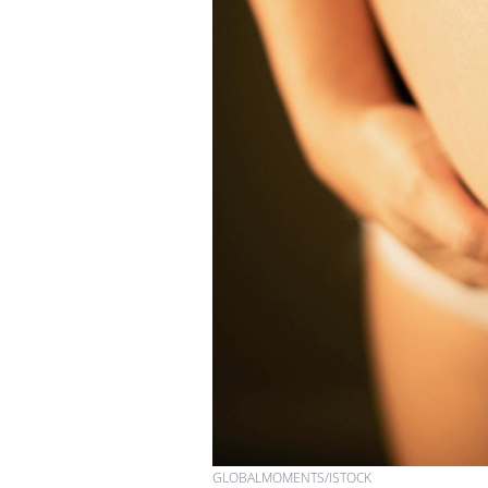
Toujours connectés :
comment le travail
empiète de plus en plus
sur nos soirées
Cancer colorectal : une
stratégie simple aurait
changé la donne au Pays
basque
Chikungunya, dengue,
West Nile : que se passe-
t-il dans le sud de la
France ?
GLOBALMOMENTS/ISTOCK