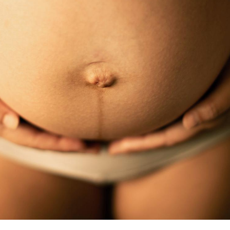
Les médicaments GLP-1
VIH : la
protègent-ils aussi les os
tous les
?
elle enfi
Cytomégalovirus : ce qui
Pourquo
change dans la prise en
gâche-t-
charge des femmes
jours de
enceintes
La sieste empêche-t-elle
Fortes c
de dormir la nuit ?
pourquo
noyade g