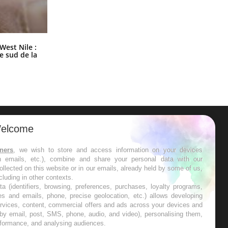
Les médicaments GLP-1 protègent-
West Nile :
ils aussi les os ?
le sud de la
elcome
ER
tners
, we wish to store and access information on your devices
in emails, etc.), combine and share your personal data with our
s les semaines les meilleures
ollected on this website or in our emails, already held by some of us,
ncluding in other contexts.
ta (identifiers, browsing, preferences, purchases, loyalty programs,
es and emails, phone, precise geolocation, etc.) allows developing
ervices, content, commercial offers and ads across your devices and
 by email, post, SMS, phone, audio, and video), personalising them,
RE
rformance, and analysing audiences.