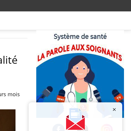
lité
urs mois
.
Publicité