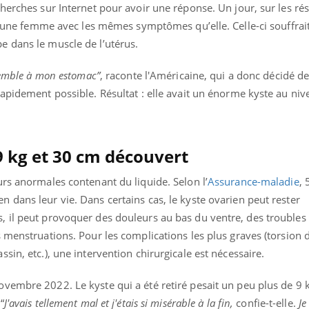
herches sur Internet pour avoir une réponse. Un jour, sur les ré
 d’une femme avec les mêmes symptômes qu’elle. Celle-ci souffrai
 dans le muscle de l’utérus.
ssemble à mon estomac”
, raconte l'Américaine, qui a donc décidé d
apidement possible. Résultat : elle avait un énorme kyste au niv
9 kg et 30 cm découvert
rs anormales contenant du liquide. Selon l’
Assurance-maladie
, 
dans leur vie. Dans certains cas, le kyste ovarien peut rester
 il peut provoquer des douleurs au bas du ventre, des troubles 
 menstruations. Pour les complications les plus graves (torsion d
sin, etc.), une intervention chirurgicale est nécessaire.
vembre 2022. Le kyste qui a été retiré pesait un peu plus de 9
“
J'avais tellement mal et j'étais si misérable à la fin,
confie-t-elle.
Je