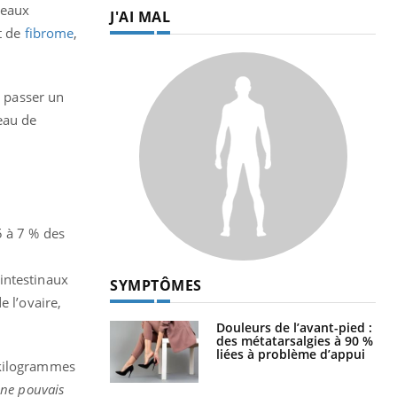
seaux
J'AI MAL
t de
fibrome
,
e passer un
eau de
5 à 7 % des
intestinaux
SYMPTÔMES
e l’ovaire,
Douleurs de l’avant-pied :
des métatarsalgies à 90 %
liées à problème d’appui
 kilogrammes
 ne pouvais