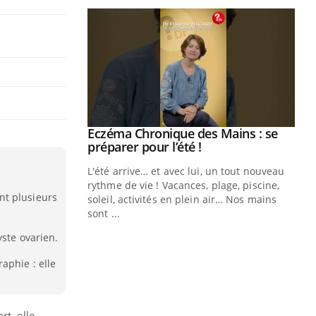
ale : et si on
Eczéma Chronique des Mains : se
Youtube
ube
Youtube
préparer pour l’été !
e diabète de type 2
L'été arrive… et avec lui, un tout nouveau
çues chez les
rythme de vie ! Vacances, plage, piscine,
nt plusieurs
ez les soignants.
soleil, activités en plein air… Nos mains
sont ...
Di
You
yste ovarien.
Le 
aphie : elle
nom
dia
défi
rt, elle