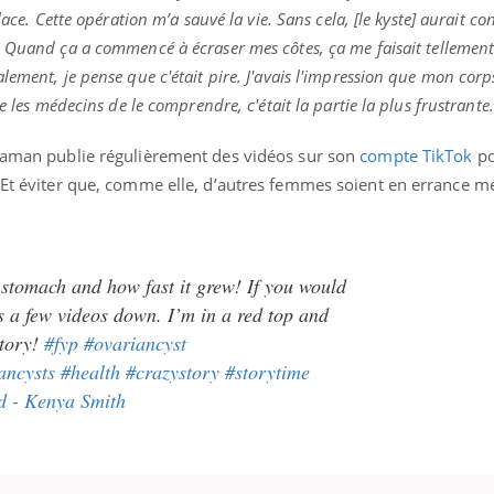
lace. Cette opération m’a sauvé la vie. Sans cela, [le kyste] aurait co
.
Quand ça a commencé à écraser mes côtes, ça me faisait tellement
ement, je pense que c'était pire. J'avais l'impression que mon corps
e les médecins de le comprendre, c'était la partie la plus frustrante.
 maman publie régulièrement des vidéos sur son
compte TikTok
po
… Et éviter que, comme elle, d’autres femmes soient en errance m
stomach and how fast it grew! If you would
’s a few videos down. I’m in a red top and
story!
#fyp
#ovariancyst
ancysts
#health
#crazystory
#storytime
d - Kenya Smith