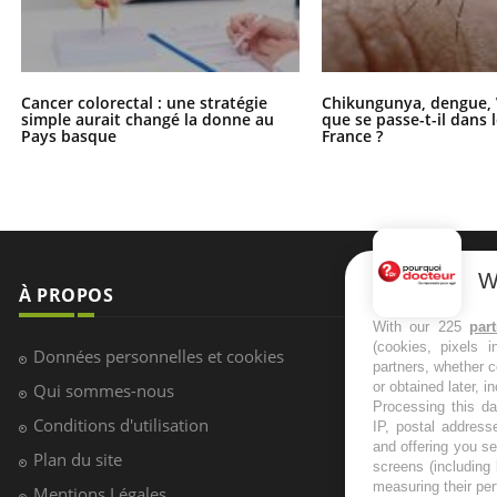
Cancer colorectal : une stratégie
Chikungunya, dengue, 
simple aurait changé la donne au
que se passe-t-il dans 
Pays basque
France ?
W
À PROPOS
NEWSLETT
With our 225
par
(cookies, pixels 
Recevez toute
Données personnelles et cookies
partners, whether c
infos santé
or obtained later, i
Qui sommes-nous
Processing this da
Conditions d'utilisation
IP, postal address
and offering you s
Plan du site
screens (including
S'INSCRI
measuring their pe
Mentions Légales