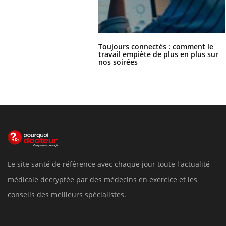
Toujours connectés : comment le
travail empiète de plus en plus sur
nos soirées
Le site santé de référence avec chaque jour toute l'actualité
médicale decryptée par des médecins en exercice et les
conseils des meilleurs spécialistes.