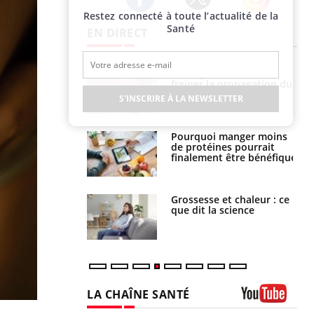
Restez connecté à toute l’actualité de la
Twitter
Facebook
Instagram
Santé
EN DIRECT
 fin du comprimé
Le Viagra pourrait-il
 jours se profile-t-
freiner la propagation du
n ?
cancer ?
S'INSCRIRE À LA NEWSLETTER
i votre ventre
Pourquoi manger moins
il les premiers
de protéines pourrait
 vos vacances ?
finalement être bénéfique
haleurs :
Grossesse et chaleur : ce
i le risque de
que dit la science
rimpe-t-il ?
LA CHAÎNE SANTÉ
Youtube