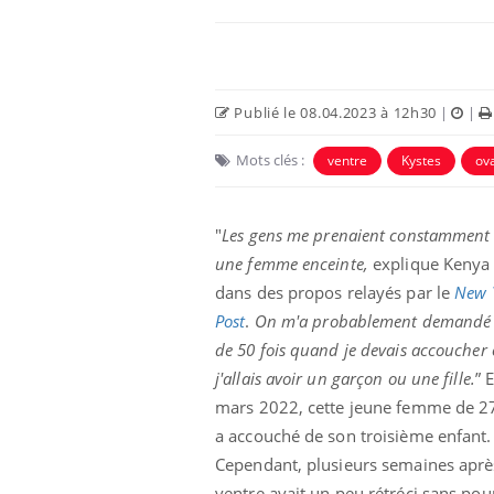
Publié le 08.04.2023 à 12h30
|
|
Mots clés :
ventre
Kystes
ov
Eczéma Chronique des Mains :
Car
Youtube
You
Youtube
expliquer ma maladie
pré
"
Les gens me prenaient constamment
une femme enceinte,
explique Kenya
Il y a des sujets qui sont faciles à aborder...
Fati
d'autres non ! D'un côté, poser des
mêm
dans des propos relayés par le
New 
questions sur la maladie d'un proche c'est
care
Post
.
On m'a probablement demandé 
montrer ...
...
de 50 fois quand je devais accoucher 
j'allais avoir un garçon ou une fille.
” 
mars 2022, cette jeune femme de 2
a accouché de son troisième enfant.
Cependant, plusieurs semaines aprè
ventre avait un peu rétréci sans pou