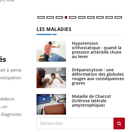
LES MALADIES
Hypotension
orthostatique : quand la
pression artérielle chute
au lever
és
Drépanocytose : une
ait à peine
déformation des globules
onstipation
rouges aux conséquences
graves
Maladie de Charcot
 médecin
(Sclérose latérale
amyotrophique)
, un
 diagnostic