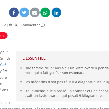
|
|
|
Commenter
aire
ence en fer : comprendre pour
Insuline & Charge ment
tube
Youtube
Youtube
Yout
venir
osait en parler??
 pour
L'ESSENTIEL
 Smith
gue, irritabilité, brouillard mental ou
En 2026, l'insuline dans l
e alopécie… Les symptômes de la
reste entourée d'idées re
York
Une femme de 27 ans a eu un kyste ovarien penda
nce en fer sont multiples ce qui la rend
patients comme parfois ch
plus
mois qui a fait gonfler son estomac.
ou si
Les médecins n’ont pas réussi à diagnostiquer le k
En
7 ans
D’elle-même, elle a passé un scanner et une échogr
avait un kyste ovarien qui pesait 9 kilogrammes.
s, son
r autant être revenu à la normale. Même après avoir repris le spo