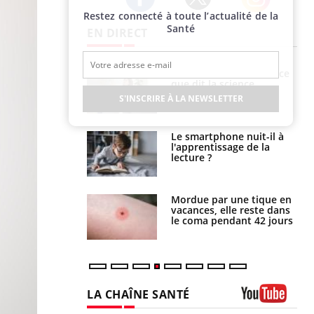
Restez connecté à toute l’actualité de la
Twitter
Facebook
Instagram
Santé
EN DIRECT
Grossesse et chaleur : ce
Mordue par un
que dit la science
barracuda, une petite fille
secourue grâce à un
S'INSCRIRE À LA NEWSLETTER
réflexe essentiel
Le smartphone nuit-il à
Légionellose en Suisse :
l'apprentissage de la
quelle est l’origine de la
lecture ?
contamination ?
Mordue par une tique en
Allergies alimentaires :
vacances, elle reste dans
une nouvelle arme contre
le coma pendant 42 jours
les réactions sévères
LA CHAÎNE SANTÉ
Youtube