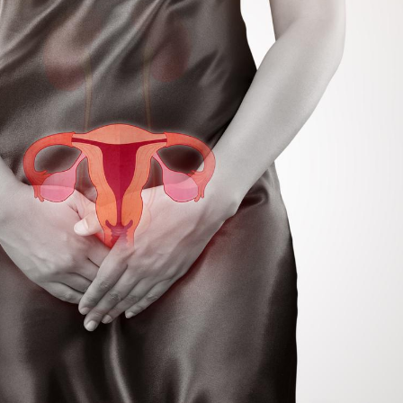
Fortes chaleurs :
pourquoi le risque de
noyade grimpe-t-il ?
Le Viagra pourrait-il
freiner la propagation du
cancer ?
Pourquoi manger moins
de protéines pourrait
finalement être bénéfique