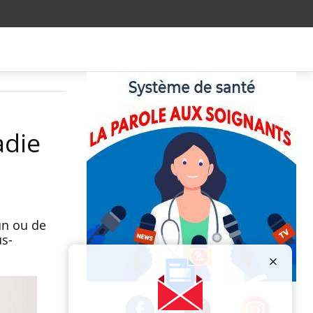
adie
un ou de
us-
Publicité