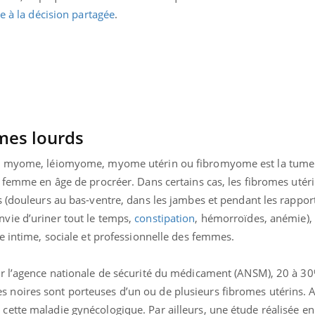
e à la décision partagée
.
mes lourds
lé myome, léiomyome, myome utérin ou fibromyome est la tum
a femme en âge de procréer. Dans certains cas, les fibromes utér
 (douleurs au bas-ventre, dans les jambes et pendant les rapport
vie d’uriner tout le temps,
constipation
, hémorroïdes, anémie), 
ie intime, sociale et professionnelle des femmes.
ar l’agence nationale de sécurité du médicament (ANSM), 20 à 3
noires sont porteuses d’un ou de plusieurs fibromes utérins. A
ette maladie gynécologique. Par ailleurs, une étude réalisée en