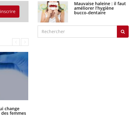
Mauvaise haleine : il faut
améliorer l’hygiène
'inscrire
bucco-dentaire
La sieste empêche-t-elle de dormir
ui change
la nuit ?
ge des femmes