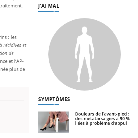
J'AI MAL
traitement.
ns : les
à récidives et
tion de
ance
et l’AP-
nnée plus de
SYMPTÔMES
Douleurs de l’avant-pied :
des métatarsalgies à 90 %
liées à problème d’appui