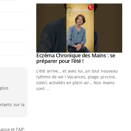
Eczéma Chronique des Mains : se
Youtube
Youtube
préparer pour l’été !
L'été arrive… et avec lui, un tout nouveau
rythme de vie ! Vacances, plage, piscine,
soleil, activités en plein air… Nos mains
 plus
sont ...
Youtube
Diabète & Ramadan 2026
Un
Youtube
You
fac
Le Ramadan approche, et, pour de
pr
rtants sur la
nombreuses personnes atteintes de
Un 
diabète, c'est une période de questions, de
mut
défis, mais ...
san
nce et l’AP-