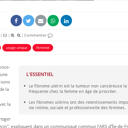
|
|
|
Commenter
usage unique
féminité
uline & Charge mentale : et si on
tube
Youtube
it en parler??
sous-
026, l'insuline dans le diabète de type 2
L'ESSENTIEL
 une
e entourée d'idées reçues chez les
ients comme parfois chez les soignants.
isons
Le fibrome utérin est la tumeur non cancéreuse la
de la
fréquente chez la femme en âge de procréer.
Les fibromes utérins ont des retentissements impo
vec la
vie intime, sociale et professionnelle des femmes.
rtager
ecin",
expliquent dans un communiqué commun l’ARS d’Île-de-Fra