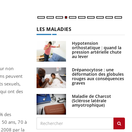
num
LES MALADIES
Hypotension
orthostatique : quand la
pression artérielle chute
au lever
eur non
Drépanocytose : une
déformation des globules
ins peuvent
rouges aux conséquences
graves
s sexuels,
qui ont des
Maladie de Charcot
(Sclérose latérale
amyotrophique)
0% des
 50 ans, 70 à
 2008 par la