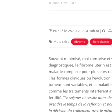
THARAKORN/ISTOCK
Publié le 25.10.2020 à 10h30
|
|
Mots clés :
fibrome
fibroblastes
 Mains :
Carence en fer : comprendre pour
Ins
Youtube
You
Youtube
Youtube
prévenir
osa
Souvent minimisé, mal comprise et 
aciles à aborder...
Fatigue, irritabilité, brouillard mental ou
En 2
diagnostiquée, le fibrome utérin est
poser des
même alopécie… Les symptômes de la
rest
'un proche c'est
carence en fer sont multiples ce qui la rend
pat
maladie complexe pour plusieurs ra
...
: les formes cliniques ou l’évolution 
tumeur sont variables, et la maladie
comme les traitements interfèrent a
fertilité. “
Le soigner nécessite donc de
prendre le temps de la réflexion et pa
la décision du traitement avec le méd