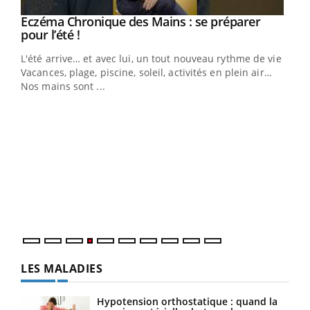
Eczéma Chronique des Mains : se préparer
Youtube
Youtube
pour l’été !
L'été arrive… et avec lui, un tout nouveau rythme de vie !
Vacances, plage, piscine, soleil, activités en plein air…
Nos mains sont ...
Dia
You
Le 
pers
ques
LES MALADIES
Hypotension orthostatique : quand la