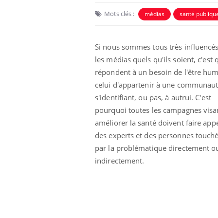
Mots clés :
médias
santé publiqu
Si nous sommes tous très influencés
les médias quels qu'ils soient, c'est q
répondent à un besoin de l'être hum
celui d'appartenir à une communau
s'identifiant, ou pas, à autrui. C'est
pourquoi toutes les campagnes visa
améliorer la santé doivent faire appe
des experts et des personnes touch
 oublier les
Chikungunya, dengue,
n vacances ?
West Nile : que se passe-
par la problématique directement o
t-il dans le sud de la
indirectement.
France ?
 connectés :
Les médicaments GLP-1
le travail
protègent-ils aussi les os
de plus en plus
?
soirées