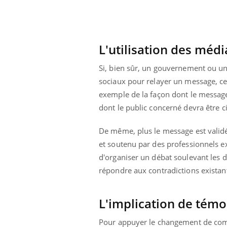
olorectal : une
Cytomégalovirus : ce qui
e simple aurait
change dans la prise en
a donne au Pays
charge des femmes
enceintes
L'utilisation des médi
Si, bien sûr, un gouvernement ou une 
sociaux pour relayer un message, cer
exemple de la façon dont le message e
dont le public concerné devra être 
De même, plus le message est validé
et soutenu par des professionnels ex
d'organiser un débat soulevant les d
répondre aux contradictions existan
L'implication de tém
Pour appuyer le changement de com