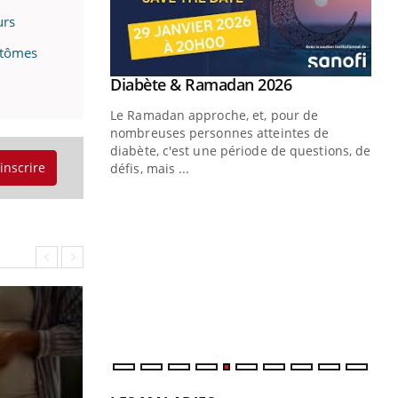
urs
ptômes
Youtube
Diabète & Ramadan 2026
Youtube
Le Ramadan approche, et, pour de
nombreuses personnes atteintes de
diabète, c'est une période de questions, de
'inscrire
défis, mais ...
Un « jumeau numérique » pour
CO
Youtube
You
faciliter l’accès à la médecine
Youtube
Cou
préventive
nou
Un établissement lié à un groupe
bou
mutualiste innove en matière de bilan de
épi
santé : l'utilisation d'un « jumeau
numérique » permet ...