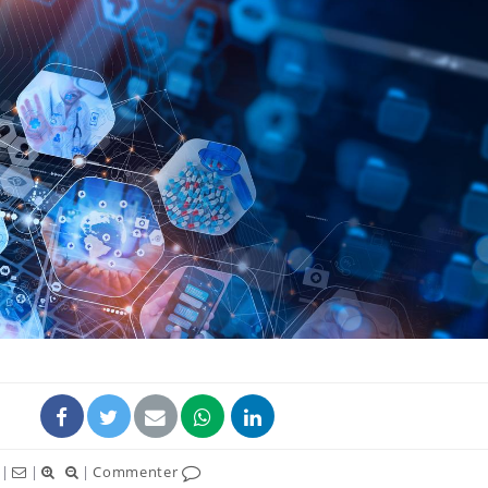
|
|
|
Commenter