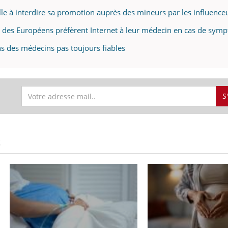
lle à interdire sa promotion auprès des mineurs par les influence
ié des Européens préfèrent Internet à leur médecin en cas de sym
éma Chronique des Mains : se
ns des médecins pas toujours fiables
tube
Youtube
parer pour l’été !
é arrive… et avec lui, un tout nouveau
me de vie ! Vacances, plage, piscine,
S
il, activités en plein air… Nos mains
 ...
S