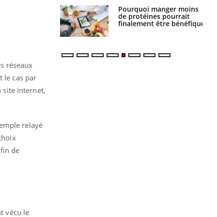
Pourquoi manger moins
Mordue par une tique en
de protéines pourrait
vacances, elle reste dans
finalement être bénéfique
le coma pendant 42 jours
les réseaux
 le cas par
 site internet,
xemple relayé
choix
fin de
t vécu le