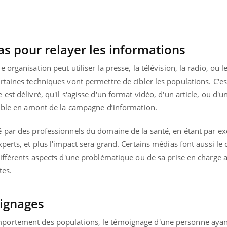
Pourquoi votre ventre
gâche-t-il les premiers
jours de vos vacances ?
as pour relayer les informations
organisation peut utiliser la presse, la télévision, la radio, ou 
taines techniques vont permettre de cibler les populations. C'est
st délivré, qu'il s'agisse d'un format vidéo, d'un article, ou d'un
cible en amont de la campagne d’information.
 par des professionnels du domaine de la santé, en étant par e
perts, et plus l'impact sera grand. Certains médias font aussi le 
ifférents aspects d'une problématique ou de sa prise en charge a
tes.
oignages
portement des populations, le témoignage d'une personne ayan