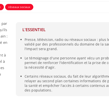
e
réseaux sociaux
 par
L'ESSENTIEL
u'ils
ain :
Presse, télévision, radio ou réseaux sociaux : plus 
té en
validé par des professionnels du domaine de la sa
l'impact sera grand.
nt à
Le témoignage d'une personne ayant vécu un pro
l à
permet de renforcer l'identification et la prise de
la nécessité d'agir.
ées
La sieste empêche-t-elle
de dormir la nuit ?
u
Certains réseaux sociaux, du fait de leur algorith
relayer au second plan certaines informations de
la santé et empêcher l'accès à certains contenus 
des populations.
VIH : la fin du comprimé
tous les jours se profile-t-
elle enfin ?