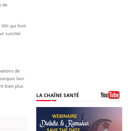
e de
 VIH qui font
ur susciter
mations de
ourquoi leur
nt bien plus
LA CHAÎNE SANTÉ
Youtube