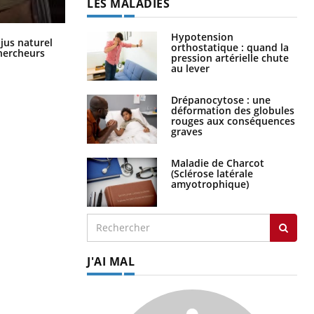
LES MALADIES
Hypotension
Comment oublier les écrans en
 jus naturel
orthostatique : quand la
vacances ?
chercheurs
pression artérielle chute
au lever
Drépanocytose : une
déformation des globules
rouges aux conséquences
graves
Maladie de Charcot
(Sclérose latérale
amyotrophique)
J'AI MAL