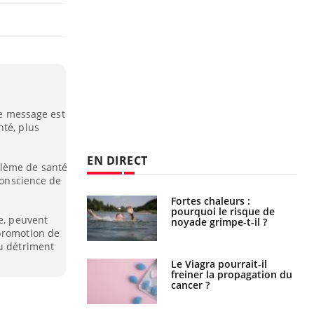
le message est
nté, plus
EN DIRECT
blème de santé
 conscience de
Fortes chaleurs :
Grossesse et chaleur : ce
pourquoi le risque de
que dit la science
me, peuvent
noyade grimpe-t-il ?
 promotion de
au détriment
Le Viagra pourrait-il
Le smartphone nuit-il à
freiner la propagation du
l'apprentissage de la
cancer ?
lecture ?