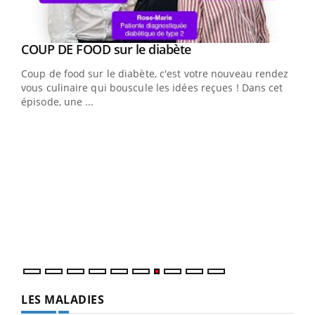
Youtube
cès
COUP DE FOOD sur le diabète
Youtube
Coup de food sur le diabète, c'est votre nouveau rendez-
 en
vous culinaire qui bouscule les idées reçues ! Dans cet
u
épisode, une ...
Qua
You
"Les
trav
DRH 
LES MALADIES