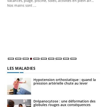
Vacances, plage, piscine, soleil, activités en plein air…
Nos mains sont ...
Dia
You
Le 
pers
ques
LES MALADIES
Hypotension orthostatique : quand la
pression artérielle chute au lever
Drépanocytose : une déformation des
globules rouges aux conséquences