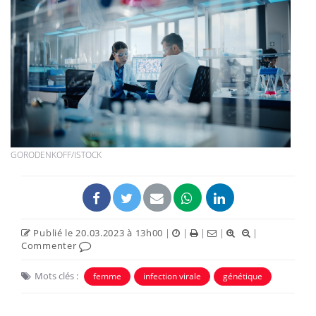
GORODENKOFF/ISTOCK
Publié le 20.03.2023 à 13h00
|
|
|
|
|
Commenter
Mots clés :
femme
infection virale
génétique