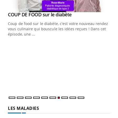
Youtube
cès
COUP DE FOOD sur le diabète
Youtube
Coup de food sur le diabète, c'est votre nouveau rendez-
 en
vous culinaire qui bouscule les idées reçues ! Dans cet
u
épisode, une ...
Qua
You
"Les
trav
DRH 
LES MALADIES