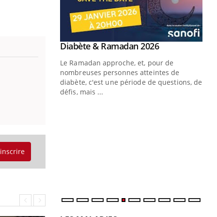
Youtube
Diabète & Ramadan 2026
Un « jumeau numérique » pour
Youtube
Youtube
faciliter l’accès à la médecine
Le Ramadan approche, et, pour de
Youtube
préventive
nombreuses personnes atteintes de
Un établissement lié à un groupe
diabète, c'est une période de questions, de
mutualiste innove en matière de bilan de
défis, mais ...
santé : l'utilisation d'un « jumeau
CO
You
numérique » permet ...
Cou
nou
bou
'inscrire
épi
LES MALADIES