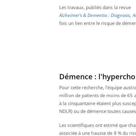
olorectal : une
Cytomégalovirus : ce qui
Les travaux, publiés dans la revue
e simple aurait
change dans la prise en
a donne au Pays
charge des femmes
Alzheimer’s & Dementia : Diagnosis, 
enceintes
fois un lien entre le risque de déme
Démence : l'hyperchol
Pour cette recherche, l’équipe aust
million de patients de moins de 65 a
à la cinquantaine étaient plus suscep
NDLR) ou de démence toutes causes 
Les scientifiques ont estimé que ch
associée à une hausse de 8 % du ri