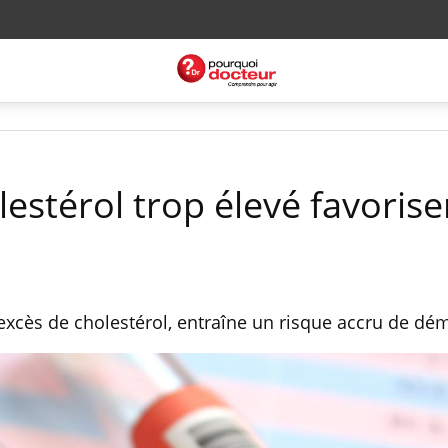
estérol trop élevé favoriser
’excès de cholestérol, entraîne un risque accru de dé