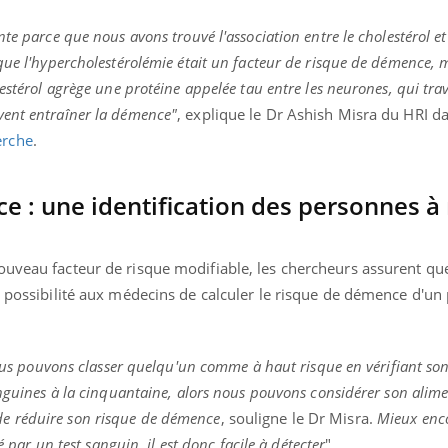
te parce que nous avons trouvé l'association entre le cholestérol e
que l'hypercholestérolémie était un facteur de risque de démence, 
estérol agrège une protéine appelée tau entre les neurones, qui trav
vent entraîner la démence"
, explique le Dr Ashish Misra du HRI d
erche
.
e : une identification des personnes à
ouveau facteur de risque modifiable, les chercheurs assurent qu
a possibilité aux médecins de calculer le risque de démence d'un 
 nous pouvons classer quelqu'un comme à haut risque en vérifiant so
anguines à la cinquantaine, alors nous pouvons considérer son alim
e réduire son risque de démence
, souligne le Dr Misra.
Mieux enco
é par un test sanguin, il est donc facile à détecter
".