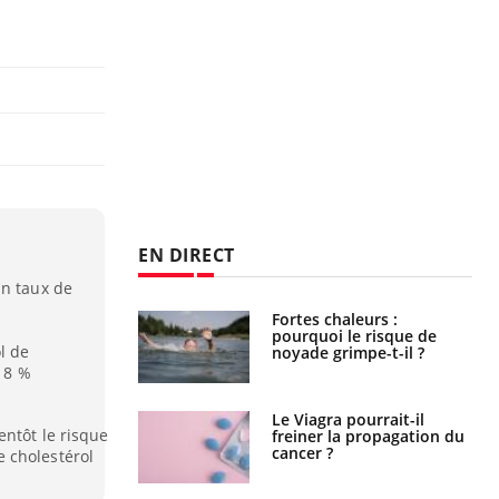
EN DIRECT
un taux de
Fortes chaleurs :
Grossesse et chaleur : ce
pourquoi le risque de
que dit la science
l de
noyade grimpe-t-il ?
e 8 %
Le Viagra pourrait-il
Le smartphone nuit-il à
entôt le risque
freiner la propagation du
l'apprentissage de la
cancer ?
lecture ?
 cholestérol