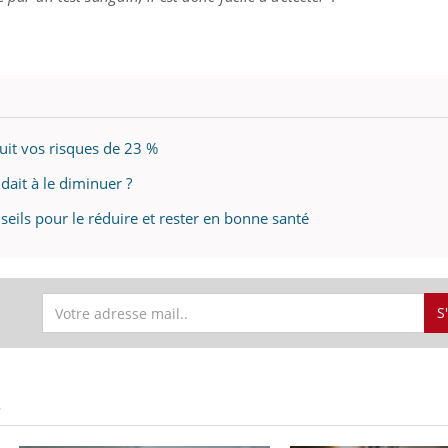
éma Chronique des Mains : se
tube
Youtube
parer pour l’été !
uit vos risques de 23 %
é arrive… et avec lui, un tout nouveau
me de vie ! Vacances, plage, piscine,
idait à le diminuer ?
il, activités en plein air… Nos mains
 ...
nseils pour le réduire et rester en bonne santé
S
S