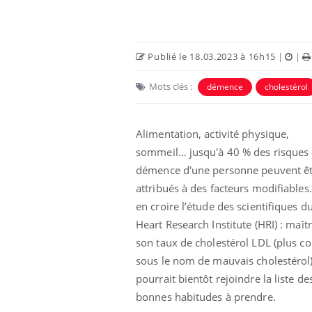
Publié le 18.03.2023 à 16h15
|
|
Mots clés :
démence
cholestérol
Alimentation, activité physique,
sommeil… jusqu'à 40 % des risques
démence d'une personne peuvent ê
attribués à des facteurs modifiables.
 oublier les
Chikungunya, dengue,
en croire l’étude des scientifiques d
n vacances ?
West Nile : que se passe-
t-il dans le sud de la
Heart Research Institute (HRI) : maîtr
France ?
son taux de cholestérol LDL (plus c
sous le nom de mauvais cholestérol
 connectés :
Les médicaments GLP-1
le travail
protègent-ils aussi les os
pourrait bientôt rejoindre la liste de
de plus en plus
?
soirées
bonnes habitudes à prendre.