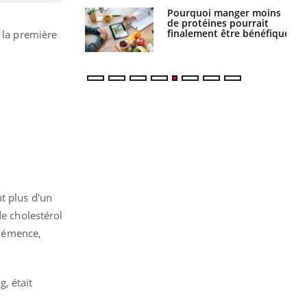
Pourquoi manger moins
Mordue par une tique en
de protéines pourrait
vacances, elle reste dans
finalement être bénéfique
le coma pendant 42 jours
 la première
t plus d'un
de cholestérol
 démence,
, était