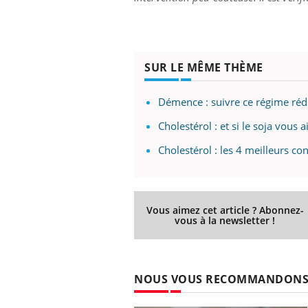
llard mental ou
tômes de la
les ce qui la rend
Insuline & Charge mentale : et si on
Ecz
Youtube
You
SUR LE MÊME THÈME
Youtube
osait en parler??
pré
Démence : suivre ce régime réd
En 2026, l'insuline dans le diabète de type 2
L'ét
reste entourée d'idées reçues chez les
ryth
Cholestérol : et si le soja vous a
patients comme parfois chez les soignants.
sole
sont
Cholestérol : les 4 meilleurs co
Vous aimez cet article ? Abonnez-
vous à la newsletter !
NOUS VOUS RECOMMANDON