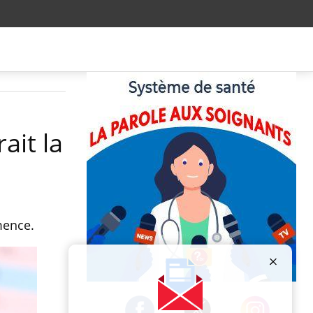
ait la
mence.
Publicité