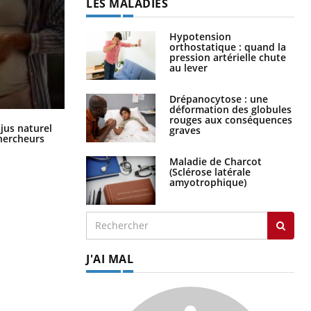
Hypotension
orthostatique : quand la
pression artérielle chute
au lever
Drépanocytose : une
déformation des globules
rouges aux conséquences
graves
Comment oublier les écrans en
 jus naturel
vacances ?
chercheurs
Maladie de Charcot
(Sclérose latérale
amyotrophique)
J'AI MAL