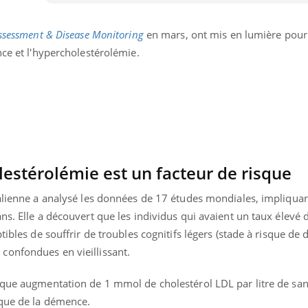
Pourquoi votre ventre
gâche-t-il les premiers
jours de vos vacances ?
Assessment & Disease Monitoring
en mars, ont mis en lumière pour
nce et l'hypercholestérolémie.
estérolémie est un facteur de risque
ralienne a analysé les données de 17 études mondiales, impliquan
ns. Elle a découvert que les individus qui avaient un taux élevé 
tibles de souffrir de troubles cognitifs légers (stade à risque de
confondues en vieillissant.
aque augmentation de 1 mmol de cholestérol LDL par litre de sang
sque de la démence.