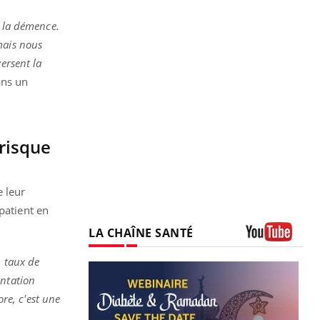
t la démence.
mais nous
ersent la
ans un
 risque
e leur
patient en
LA CHAÎNE SANTÉ
Youtube
n taux de
entation
re, c'est une