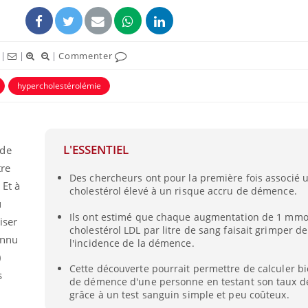
|
|
|
Commenter
hypercholestérolémie
L'ESSENTIEL
 de
tre
Des chercheurs ont pour la première fois associé 
 Et à
cholestérol élevé à un risque accru de démence.
La sieste empêche-t-elle
u
de dormir la nuit ?
Ils ont estimé que chaque augmentation de 1 mmo
iser
cholestérol LDL par litre de sang faisait grimper d
onnu
l'incidence de la démence.
)
VIH : la fin du comprimé
Cette découverte pourrait permettre de calculer bi
tous les jours se profile-t-
s
elle enfin ?
de démence d'une personne en testant son taux de
grâce à un test sanguin simple et peu coûteux.