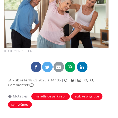
RIDOFRANZ/ISTOCK
Publié le 18.03.2023 à 14h35
|
|
|
|
|
Commenter
Mots clés :
maladie de parkinson
activité physique
symptômes