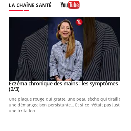
LA CHAÎNE SANTÉ
Youtube
Eczéma chronique des mains : les symptômes
Youtube
Youtube
(2/3)
ris,
Une plaque rouge qui gratte, une peau sèche qui tiraille,
une démangeaison persistante… Et si ce n'était pas juste
une irritation ...