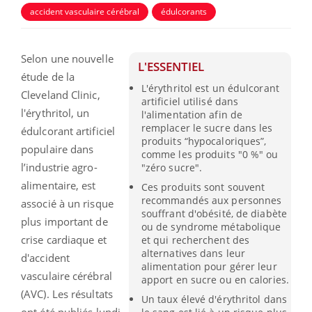
accident vasculaire cérébral
édulcorants
Selon une nouvelle
L'ESSENTIEL
étude de la
L'érythritol est un édulcorant
Cleveland Clinic,
artificiel utilisé dans
l'érythritol, un
l'alimentation afin de
remplacer le sucre dans les
édulcorant artificiel
produits “hypocaloriques”,
populaire dans
comme les produits "0 %" ou
l’industrie agro-
"zéro sucre".
alimentaire, est
Ces produits sont souvent
recommandés aux personnes
associé à un risque
souffrant d'obésité, de diabète
plus important de
ou de syndrome métabolique
crise cardiaque et
et qui recherchent des
alternatives dans leur
d'accident
alimentation pour gérer leur
vasculaire cérébral
apport en sucre ou en calories.
(AVC). Les résultats
Un taux élevé d'érythritol dans
ont été publiés lundi