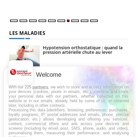
LES MALADIES
Hypotension orthostatique : quand la
pression artérielle chute au lever
Welcome
Drépanocytose : une déformation des
globules rouges aux conséquences
graves
With our 225
partners
, we wish to store and access information on
your devices (cookies, pixels in emails, etc.), combine and share
your personal data with our partners, whether collected on this
website or in our emails, already held by some of us, or obtained
Maladie de Charcot (Sclérose latérale
later, including in other contexts.
amyotrophique)
Processing this data (identifiers, browsing, preferences, purchases,
loyalty programs, IP, postal addresses and emails, phone, precise
geolocation, etc.) allows developing and offering you services,
content, commercial offers and ads across your devices and
screens (including by email, post, SMS, phone, audio, and video),
personalising them, measuring their performance, and analysing