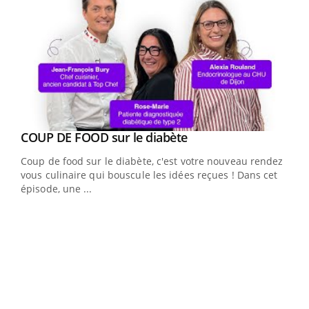
Youtube
cès
COUP DE FOOD sur le diabète
Youtube
Coup de food sur le diabète, c'est votre nouveau rendez-
 en
vous culinaire qui bouscule les idées reçues ! Dans cet
u
épisode, une ...
Qua
You
"Les
trav
DRH 