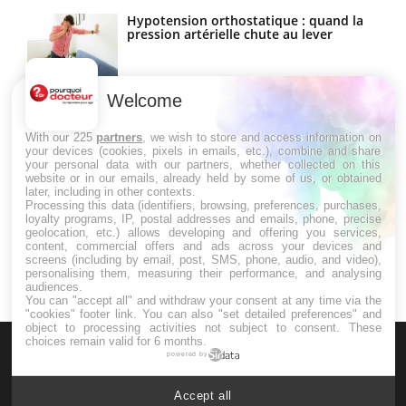
Hypotension orthostatique : quand la
pression artérielle chute au lever
Welcome
Drépanocytose : une déformation des
globules rouges aux conséquences
graves
With our 225
partners
, we wish to store and access information on
your devices (cookies, pixels in emails, etc.), combine and share
your personal data with our partners, whether collected on this
website or in our emails, already held by some of us, or obtained
Maladie de Charcot (Sclérose latérale
later, including in other contexts.
amyotrophique)
Processing this data (identifiers, browsing, preferences, purchases,
loyalty programs, IP, postal addresses and emails, phone, precise
geolocation, etc.) allows developing and offering you services,
content, commercial offers and ads across your devices and
screens (including by email, post, SMS, phone, audio, and video),
personalising them, measuring their performance, and analysing
audiences.
You can "accept all" and withdraw your consent at any time via the
"cookies" footer link
. You can also "set detailed preferences" and
object to processing activities not subject to consent. These
choices remain valid for 6 months.
powered by
Accept all