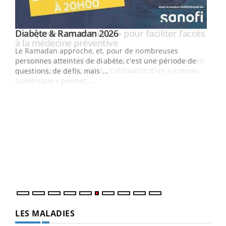
Youtube
Diabète & Ramadan 2026
Un « jumeau numérique » pour faciliter l’accès
Youtube
Youtube
Youtube
à la médecine préventive
Le Ramadan approche, et, pour de nombreuses
Un établissement lié à un groupe mutualiste innove en
personnes atteintes de diabète, c'est une période de
matière de bilan de santé : l'utilisation d'un « jumeau
questions, de défis, mais ...
numérique » permet ...
COU
You
Coup
vous
épis
LES MALADIES