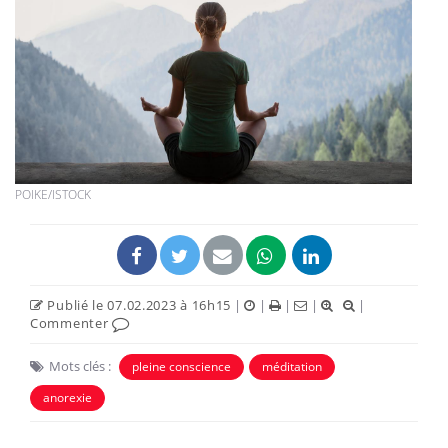
POIKE/ISTOCK
Publié le 07.02.2023 à 16h15
|
|
|
|
|
Commenter
Mots clés :
pleine conscience
méditation
anorexie