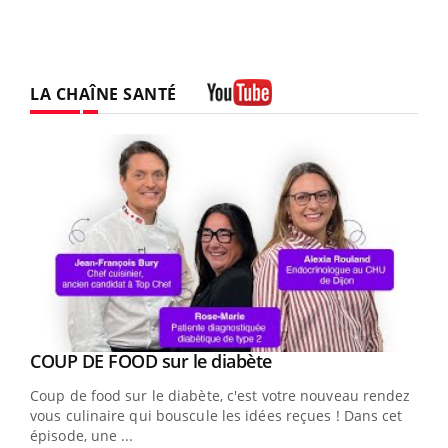
LA CHAÎNE SANTÉ
Youtube
Youtube
COUP DE FOOD sur le diabète
Youtube
Coup de food sur le diabète, c'est votre nouveau rendez-
vous culinaire qui bouscule les idées reçues ! Dans cet
épisode, une ...