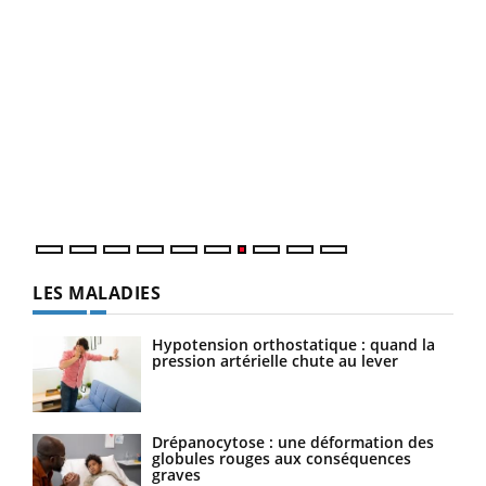
Yout
Quand l’entreprise mise sur le bien être global
Ecz
Youtube
You
(3/3
"Les rendez-vous de la santé et de la qualité de vie au
Dans
travail" de Pourquoi Docteur reçoivent Régis Blugeon,
vous
DRH et directeur ...
quot
LES MALADIES
Hypotension orthostatique : quand la
pression artérielle chute au lever
Drépanocytose : une déformation des
globules rouges aux conséquences
graves