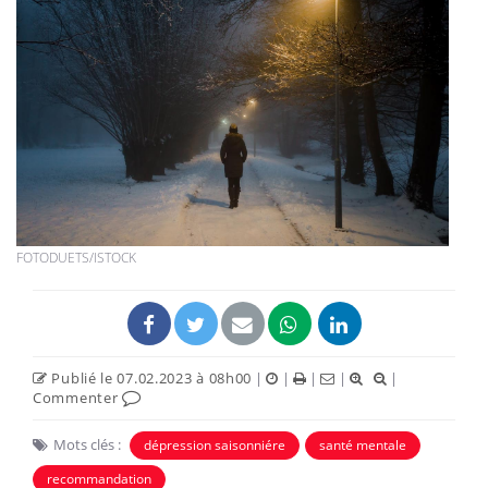
FOTODUETS/ISTOCK
Publié le 07.02.2023 à 08h00
|
|
|
|
|
Commenter
Mots clés :
dépression saisonniére
santé mentale
recommandation