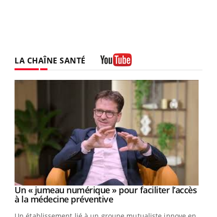
LA CHAÎNE SANTÉ
Youtube
Un « jumeau numérique » pour faciliter l’accès
Youtube
Youtube
à la médecine préventive
Un établissement lié à un groupe mutualiste innove en
e