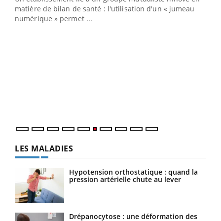
matière de bilan de santé : l'utilisation d'un « jumeau
numérique » permet ...
COU
You
Coup
vous
épis
LES MALADIES
Hypotension orthostatique : quand la
pression artérielle chute au lever
Drépanocytose : une déformation des