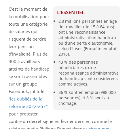
C’est le moment de
L'ESSENTIEL
la mobilisation pour
2,8 millions personnes en âge
toute une catégorie
de travailler (de 15 à 64 ans)
de salariés qui
ont une reconnaissance
administrative d’un handicap
risquent de perdre
ou d’une perte d’autonomie,
leur pension
selon l'Insee (Enquête emploi
d’invalidité. Plus de
2018).
400 travailleurs
43 % des personnes
bénéficiaires d’une
atteints de handicap
reconnaissance administrative
se sont rassemblés
du handicap sont considérées
sur un groupe
comme actives.
Facebook, intitulé
36 % sont en emploi (988.000
personnes) et 8 % sont au
“les oubliés de la
chômage.
réforme 2022-257”
,
pour protester
contre un décret signé en février dernier, comme le
relaie ce matin Philippe Duport dans sa
chronique