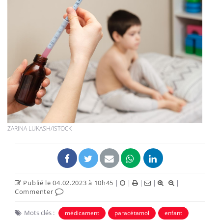
ZARINA LUKASH/ISTOCK
Publié le 04.02.2023 à 10h45
|
|
|
|
|
Commenter
Mots clés :
médicament
paracétamol
enfant