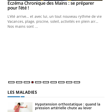
Eczéma Chronique des Mains : se préparer
Youtube
Youtube
pour l’été !
L'été arrive… et avec lui, un tout nouveau rythme de vie !
Vacances, plage, piscine, soleil, activités en plein air…
Nos mains sont ...
Dia
You
Le 
pers
ques
LES MALADIES
Hypotension orthostatique : quand la
pression artérielle chute au lever