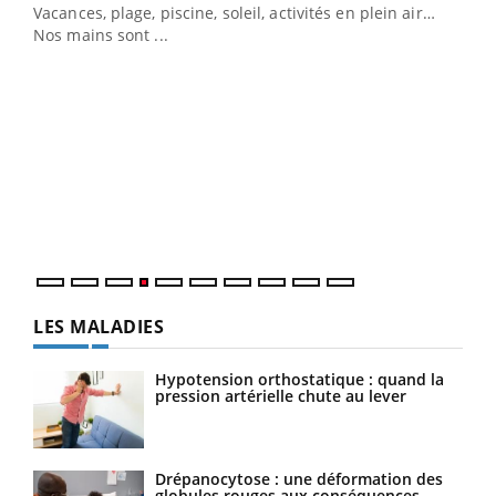
Vacances, plage, piscine, soleil, activités en plein air…
Nos mains sont ...
Dia
You
Le 
pers
ques
LES MALADIES
Hypotension orthostatique : quand la
pression artérielle chute au lever
Drépanocytose : une déformation des
globules rouges aux conséquences