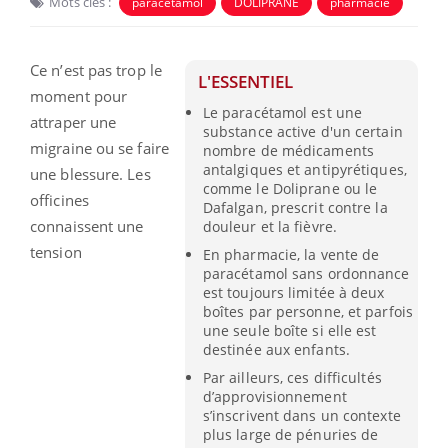
Mots clés :
paracétamol
DOLIPRANE
pharmacie
Ce n’est pas trop le
L'ESSENTIEL
moment pour
Le paracétamol est une
attraper une
substance active d'un certain
migraine ou se faire
nombre de médicaments
antalgiques et antipyrétiques,
une blessure. Les
comme le Doliprane ou le
officines
Dafalgan, prescrit contre la
connaissent une
douleur et la fièvre.
tension
En pharmacie, la vente de
paracétamol sans ordonnance
est toujours limitée à deux
boîtes par personne, et parfois
une seule boîte si elle est
destinée aux enfants.
Par ailleurs, ces difficultés
d’approvisionnement
s’inscrivent dans un contexte
plus large de pénuries de