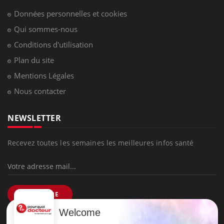
Hypotension orthostatique : quand la
pression artérielle chute au lever
Drépanocytose : une déformation des
globules rouges aux conséquences
graves
Maladie de Charcot (Sclérose latérale
amyotrophique)
Welcome