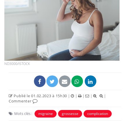
ND3000/ISTOCK
Publié le 01.02.2023 à 15h30
|
|
|
|
|
Commenter
Mots clés :
migraine
grossesse
complication