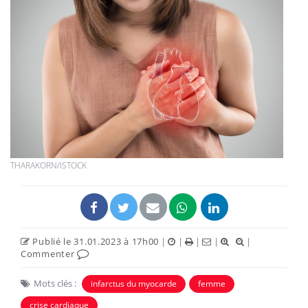
THARAKORN/ISTOCK
Publié le 31.01.2023 à 17h00
|
|
|
|
|
Commenter
Mots clés :
infarctus du myocarde
femme
crise cardiaque