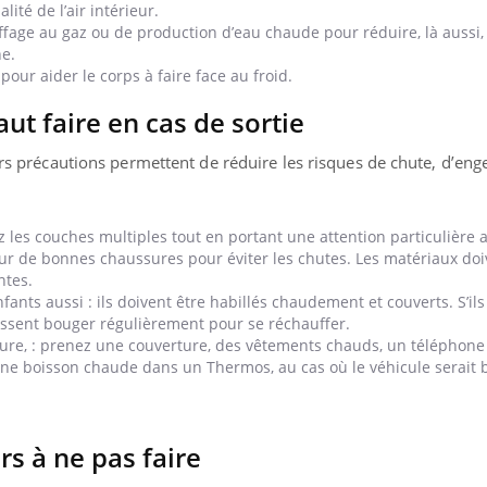
ité de l’air intérieur.
auffage au gaz ou de production d’eau chaude pour réduire, là aussi,
ne.
ur aider le corps à faire face au froid.
faut faire en cas de sortie
eurs précautions permettent de réduire les risques de chute, d’eng
ez les couches multiples tout en portant une attention particulière 
pour de bonnes chaussures pour éviter les chutes. Les matériaux doi
ntes.
ants aussi : ils doivent être habillés chaudement et couverts. S’ils
 puissent bouger régulièrement pour se réchauffer.
iture, : prenez une couverture, des vêtements chauds, un téléphone
ne boisson chaude dans un Thermos, au cas où le véhicule serait 
ence en fer : comprendre pour
rs à ne pas faire
tube
Youtube
venir