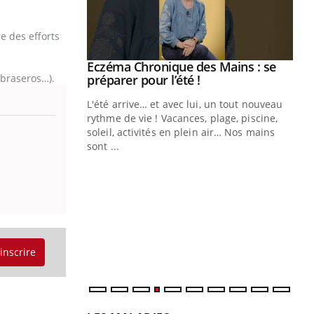
e des efforts
ale : et si on
Eczéma Chronique des Mains : se
Youtube
ube
Youtube
 braseros…).
préparer pour l’été !
e diabète de type 2
L'été arrive… et avec lui, un tout nouveau
çues chez les
rythme de vie ! Vacances, plage, piscine,
ez les soignants.
soleil, activités en plein air… Nos mains
sont ...
Di
You
Le 
nom
dia
défi
'inscrire