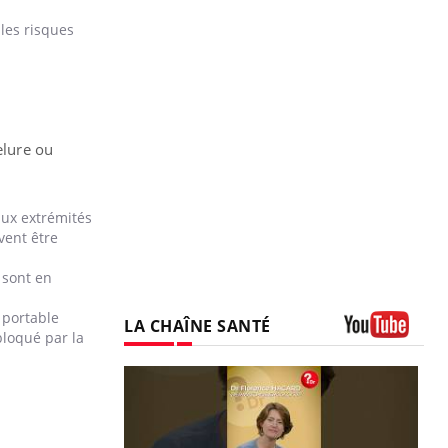
 les risques
elure ou
aux extrémités
vent être
 sont en
 portable
LA CHAÎNE SANTÉ
bloqué par la
Youtube