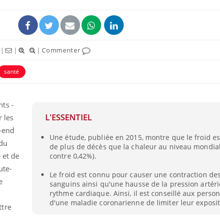
|
|
|
Commenter
santé
ts -
L'ESSENTIEL
 les
-end
Une étude, publiée en 2015, montre que le froid e
Comment éviter une otite
Grossess
 du
de plus de décès que la chaleur au niveau mondial
pendant les vacances ?
naturel 
des che
 et de
contre 0,42%).
ute-
Le froid est connu pour causer une contraction de
e
sanguins ainsi qu'une hausse de la pression artéri
Hantavirus : un cas
Comment
détecté chez un touriste
écrans 
rythme cardiaque. Ainsi, il est conseillé aux perso
en France
d'une maladie coronarienne de limiter leur exposit
ttre