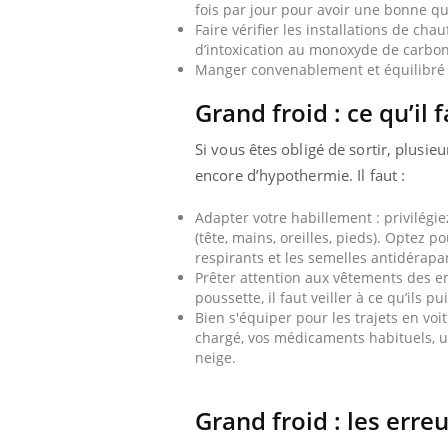
fois par jour pour avoir une bonne qual
Faire vérifier les installations de ch
d’intoxication au monoxyde de carbo
Manger convenablement et équilibré po
Grand froid : ce qu’il 
Si vous êtes obligé de sortir, plusi
encore d’hypothermie. Il faut :
Adapter votre habillement : privilégi
(tête, mains, oreilles, pieds). Optez 
respirants et les semelles antidérapa
Prêter attention aux vêtements des enf
poussette, il faut veiller à ce qu’ils
Bien s'équiper pour les trajets en vo
chargé, vos médicaments habituels, u
neige.
Car
Grand froid : les erreu
You
pré