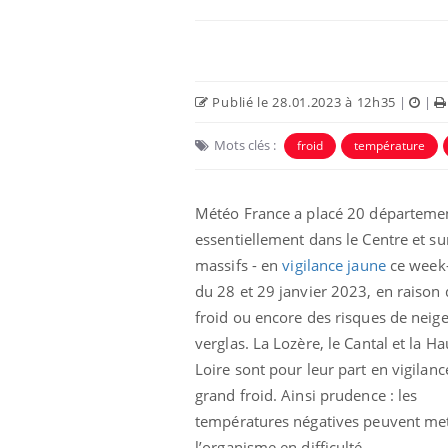
Publié le 28.01.2023 à 12h35
|
|
Mots clés :
froid
température
Météo France a placé 20 départemen
essentiellement dans le Centre et sur
massifs - en
vigilance jaune
ce week
Mon enfant est-il trop
du 28 et 29 janvier 2023, en raison
sensible ou simplement
très empathique ?
froid ou encore des risques de neige
verglas. La Lozère, le Cantal et la Ha
Loire sont pour leur part en vigilanc
Bébés, jeunes enfants :
quelle trousse à
grand froid. Ainsi prudence : les
pharmacie pour les
températures négatives peuvent me
vacances ?
l’organisme en difficulté.