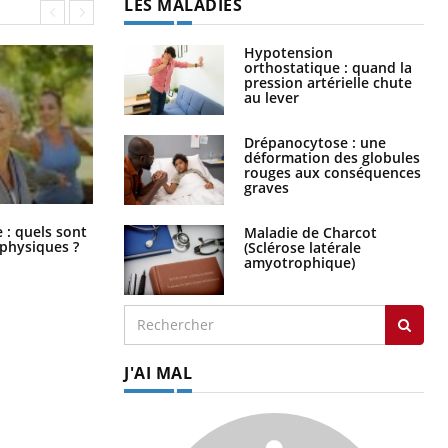
LES MALADIES
Hypotension
orthostatique : quand la
pression artérielle chute
au lever
Drépanocytose : une
déformation des globules
rouges aux conséquences
graves
Comment éviter une otite pendant
: quels sont
Maladie de Charcot
les vacances ?
 physiques ?
(Sclérose latérale
amyotrophique)
J'AI MAL