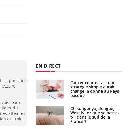
EN DIRECT
st responsable
e à risque : ce jus
Cancer colorectal : une
 (7,29 %
attire l'attention
stratégie simple aurait
rcheurs
changé la donne au Pays
basque
s vaisseaux
elle et du
 oublier les
Chikungunya, dengue,
en vacances ?
West Nile : que se passe-
nnes atteintes
t-il dans le sud de la
ion au froid.
France ?