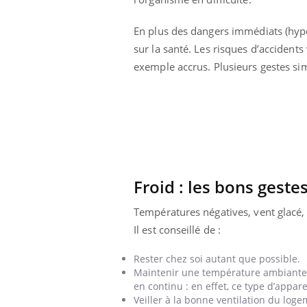
Syndrome métabolique :
quels sont les meilleurs
En plus des dangers immédiats (hypot
exercices physiques ?
sur la santé. Les risques d’accidents
exemple accrus. Plusieurs gestes si
Froid : les bons gestes
Températures négatives, vent glacé, 
Il est conseillé de :
Rester chez soi autant que possible.
Maintenir une température ambiante d
en continu : en effet, ce type d’appa
Veiller à la bonne ventilation du loge