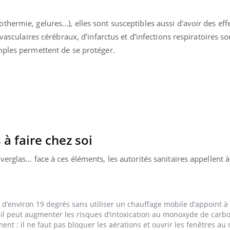
Mortalité infantile : un
Toujour
rapport s’interroge sur
comment
hermie, gelures…), elles sont susceptibles aussi d'avoir des eff
son taux élevé en France
empiète
sur nos 
 vasculaires cérébraux, d’infarctus et d’infections respiratoires so
mples permettent de se protéger.
 à faire chez soi
verglas… face à ces éléments, les autorités sanitaires appellent 
’environ 19 degrés sans utiliser un chauffage mobile d’appoint à
reil peut augmenter les risques d’intoxication au monoxyde de carb
ment : il ne faut pas bloquer les aérations et ouvrir les fenêtres a