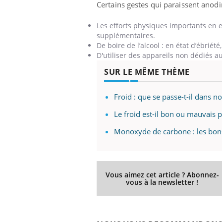
Certains gestes qui paraissent anodins
Fati
mêm
Les efforts physiques importants en ex
care
supplémentaires.
...
De boire de l’alcool : en état d’ébriété
Eczéma Chronique des Mains :
Youtube
Youtube
D'utiliser des appareils non dédiés 
expliquer ma maladie
SUR LE MÊME THÈME
Il y a des sujets qui sont faciles à aborder...
d'autres non ! D'un côté, poser des
questions sur la maladie d'un proche c'est
Froid : que se passe-t-il dans 
montrer ...
Le froid est-il bon ou mauvais p
Monoxyde de carbone : les bons 
Vous aimez cet article ? Abonnez-
vous à la newsletter !