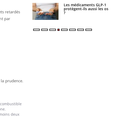
s connectés :
Les médicaments GLP-1
 le travail
protègent-ils aussi les os
ets retardés
 de plus en plus
?
soirées
nt par
à la prudence.
 combustible
one.
u moins deux