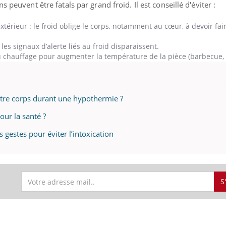
 peuvent être fatals par grand froid. Il est conseillé d'éviter :
gue, irritabilité, brouillard mental ou
e alopécie… Les symptômes de la
térieur : le froid oblige le corps, notamment au cœur, à devoir fair
nce en fer sont multiples ce qui la rend
, les signaux d’alerte liés au froid disparaissent.
Insuline & Charge ment
Youtube
Yout
au chauffage pour augmenter la température de la pièce (barbecue,
osait en parler??
En 2026, l'insuline dans l
reste entourée d'idées re
patients comme parfois ch
notre corps durant une hypothermie ?
our la santé ?
gestes pour éviter l’intoxication
S