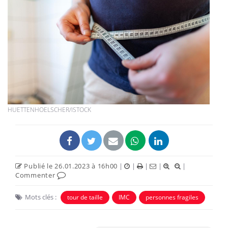
HUETTENHOELSCHER/ISTOCK
Publié le 26.01.2023 à 16h00
|
|
|
|
|
Commenter
Mots clés :
tour de taille
IMC
personnes fragiles