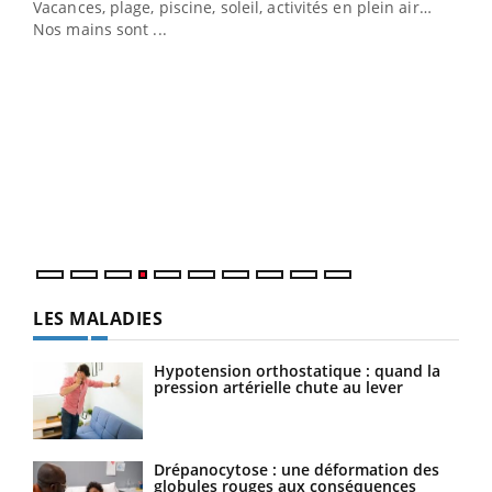
Vacances, plage, piscine, soleil, activités en plein air…
Nos mains sont ...
Dia
You
Le 
pers
ques
LES MALADIES
Hypotension orthostatique : quand la
pression artérielle chute au lever
Drépanocytose : une déformation des
globules rouges aux conséquences