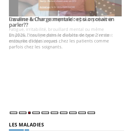
Youtube
Insuline & Charge mentale : et si on osait en
Youtube
Youtube
parler??
En 2026, l'insuline dans le diabète de type 2 reste
entourée d'idées reçues chez les patients comme
parfois chez les soignants.
Ecz
You
pour
L'ét
Vaca
Nos 
LES MALADIES