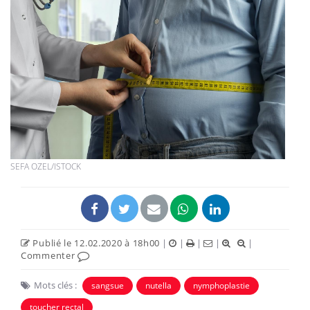
SEFA OZEL/ISTOCK
Publié le 12.02.2020 à 18h00
|
|
|
|
|
Commenter
Mots clés :
sangsue
nutella
nymphoplastie
toucher rectal