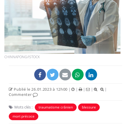
CHINNAPONG/ISTOCK
Publié le 26.01.2023 à 12h00
|
|
|
|
|
Commenter
Mots clés :
traumatisme crânien
blessure
mort précoce