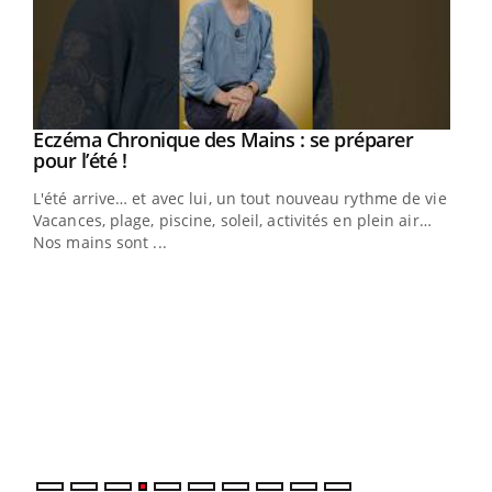
Eczéma Chronique des Mains : se préparer
Youtube
Youtube
pour l’été !
L'été arrive… et avec lui, un tout nouveau rythme de vie !
Vacances, plage, piscine, soleil, activités en plein air…
Nos mains sont ...
Dia
You
Le 
pers
ques