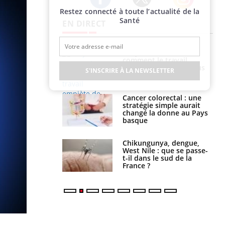
Restez connecté à toute l’actualité de la
Twitter
Facebook
Instagram
Santé
EN DIRECT
é infantile : un
Toujours connectés :
s’interroge sur
comment le travail
x élevé en France
empiète de plus en plus
S'INSCRIRE À LA NEWSLETTER
sur nos soirées
e à risque : ce jus
Cancer colorectal : une
attire l'attention
stratégie simple aurait
rcheurs
changé la donne au Pays
basque
 oublier les
Chikungunya, dengue,
en vacances ?
West Nile : que se passe-
t-il dans le sud de la
France ?