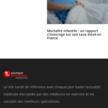
Mortalité infantile : un rapport
s’interroge sur son taux élevé en
France
Le site santé de référence avec chaque jour toute l'actualité
médicale decryptée par des médecins en exercice et les
conseils des meilleurs spécialistes.