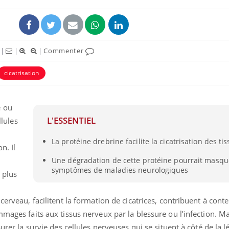
|
|
|
Commenter
cicatrisation
e ou
L'ESSENTIEL
llules
La protéine drebrine facilite la cicatrisation des t
son.
Il
Une dégradation de cette protéine pourrait masqu
symptômes de maladies neurologiques
e plus
cerveau, facilitent la formation de cicatrices, contribuent à conte
mages faits aux tissus nerveux par la blessure ou l’infection. Ma
urer la survie des cellules nerveuses qui se situent à côté de la lé