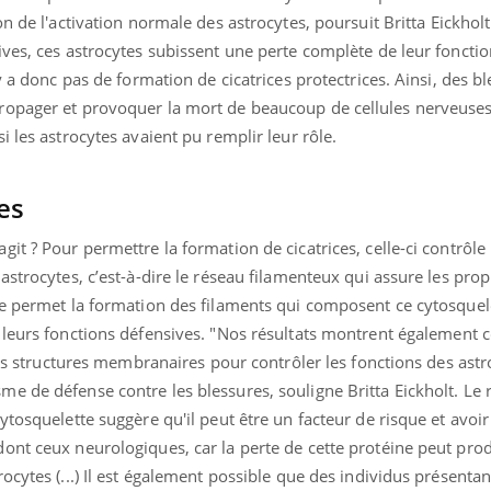
teur reçoivent Régis Blugeon, DRH et
comment protéger vos ma
on de l'activation normale des astrocytes
, poursuit Britta Eickhol
cteur ...
et éviter les ...
ves, ces astrocytes subissent une perte complète de leur fonctio
y a donc pas de formation de cicatrices protectrices. Ainsi, des b
ropager et provoquer la mort de beaucoup de cellules nerveuse
i les astrocytes avaient pu remplir leur rôle.
es
it ? Pour permettre la formation de cicatrices, celle-ci contrôle 
astrocytes, c’est-à-dire le réseau filamenteux qui assure les prop
ne permet la formation des filaments qui composent ce cytosquele
leurs fonctions défensives. "
Nos résultats montrent également 
les structures membranaires pour contrôler les fonctions des astr
me de défense contre les blessures
, souligne Britta Eickholt.
Le 
ytosquelette suggère qu'il peut être un facteur de risque et avoi
ont ceux neurologiques, car la perte de cette protéine peut pro
ocytes (...) Il est également possible que des individus présenta