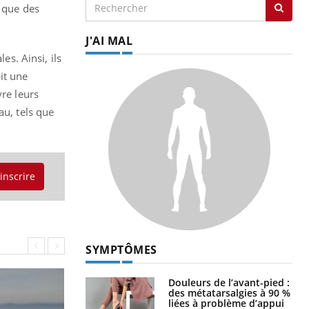
s que des
J'AI MAL
es. Ainsi, ils
it une
vre leurs
au, tels que
'inscrire
SYMPTÔMES
Douleurs de l’avant-pied :
des métatarsalgies à 90 %
liées à problème d’appui