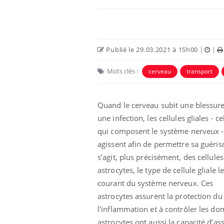
Publié le 29.03.2021 à 15h00
|
|
Mots clés :
cerveau
transport
Quand le cerveau subit une blessur
une infection, les cellules gliales - ce
qui composent le système nerveux -
agissent afin de permettre sa guéri
s’agit, p
lus précisément, des cellules
astrocytes, le type de cellule gliale l
courant du système nerveux. Ces
astrocytes assurent la protection du 
l'inflammation et à contrôler les dom
astrocytes ont aussi la capacité d’ass