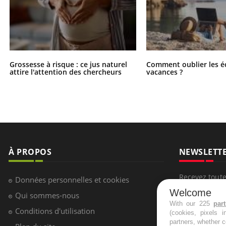
Grossesse à risque : ce jus naturel
Comment oublier les é
attire l'attention des chercheurs
vacances ?
À PROPOS
NEWSLETT
Recevez toute
Données personnelles et cookies
infos santé
Welcome
Qui sommes-nous
With our 225
par
Conditions d'utilisation
(cookies, pixels 
partners, whether c