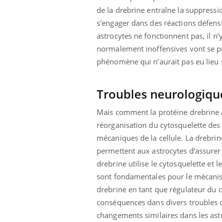
ère de bilan de
Doc
épisode, une ...
de la drebrine entraîne la suppressi
« jumeau
dire
s'engager dans des réactions défensi
astrocytes ne fonctionnent pas, il n’
normalement inoffensives vont se p
phénomène qui n’aurait pas eu lieu s
Troubles neurologiqu
Mais comment la protéine drebrine ag
réorganisation du cytosquelette des 
mécaniques de la cellule. La drebri
permettent aux astrocytes d’assurer 
drebrine utilise le cytosquelette et 
sont fondamentales pour le mécanis
drebrine en tant que régulateur du c
conséquences dans divers troubles d
changements similaires dans les astr