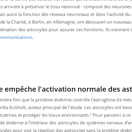
es arrivent à préserver le tissu neuronal - composé des neurones (
mais aussi la fonction des réseaux neuronaux et donc l’activité du
e de la Charité, à Berlin, en Allemagne, ont découvert un
nouveau
rdination des astrocytes pour assurer ces fonctions. Ils viennent 
 Communications.
ne empêche l'activation normale des as
ère fois que la protéine drebrine contrôle l'astrogliose
(le mé
nd l’entreprise mise sur le bien
Eczéma chronique des
tube
Youtube
itta Eickholt, auteur principal de l'étude.
Les astrocytes ont beso
Youtube
Youtu
e global
quotidien (3/3)
catrices et protéger les tissus environnants
." Pour parvenir à ce 
 rendez-vous de la santé et de la
Dans cette vidéo, le Dr In
de drebrine à l’intérieur des astrocytes de systèmes nerveux d’a
ité de vie au travail" de Pourquoi
dermatologue à Paris, vo
rales pour voir la réaction des astrocytes sans la protéine drebri