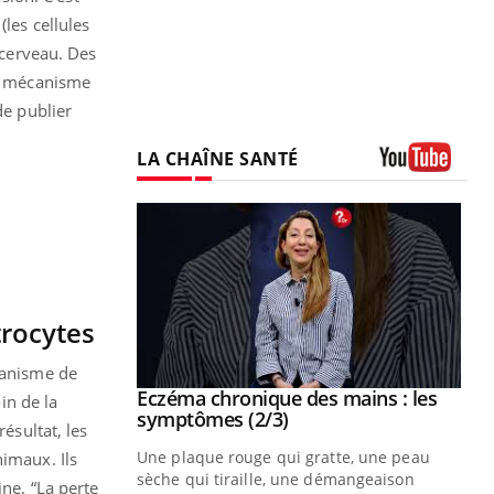
les cellules
 cerveau. Des
 mécanisme
de publier
LA CHAÎNE SANTÉ
Youtube
trocytes
canisme de
 mains : au
Eczéma chronique des mains : les
Youtube
in de la
be
Youtube
symptômes (2/3)
résultat, les
ès Zaraa,
Une plaque rouge qui gratte, une peau
nimaux. Ils
us explique
sèche qui tiraille, une démangeaison
ne. “
La perte