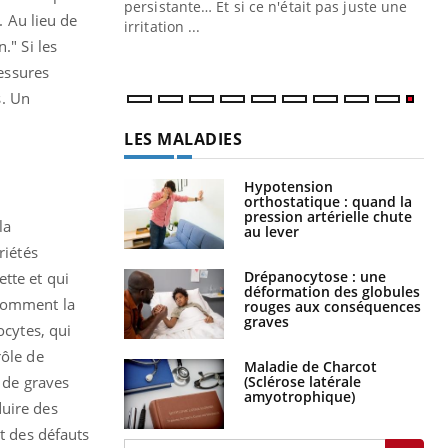
ins au quotidien
persistante… Et si ce n'était pas juste une
t.
Au lieu de
irritation ...
n.
" Si les
lessures
s. Un
LES MALADIES
Hypotension
orthostatique : quand la
pression artérielle chute
la
au lever
riétés
Drépanocytose : une
tte et qui
déformation des globules
comment la
rouges aux conséquences
graves
ocytes, qui
rôle de
Maladie de Charcot
r de graves
(Sclérose latérale
amyotrophique)
duire des
nt des défauts