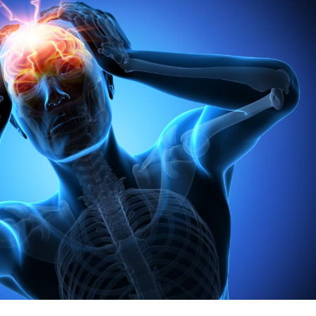
Mortalit
rapport 
son tau
Grossess
naturel 
des che
Comment
écrans 