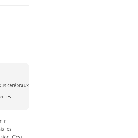
issus cérébraux
er les
nir
is les
sion. C’est