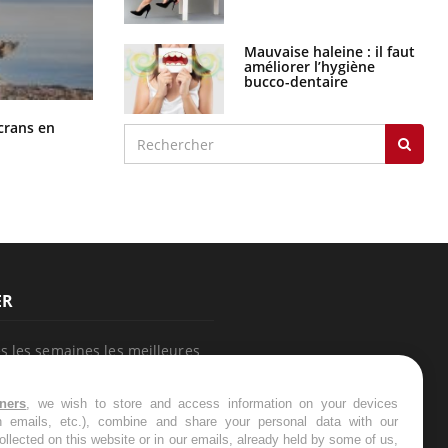
Mauvaise haleine : il faut
améliorer l’hygiène
bucco-dentaire
Toujours connectés : comment le
crans en
travail empiète de plus en plus sur
nos soirées
ER
s les semaines les meilleures
tners
, we wish to store and access information on your devices
in emails, etc.), combine and share your personal data with our
ollected on this website or in our emails, already held by some of us,