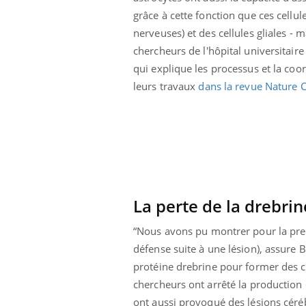
grâce à cette fonction que ces cellul
nerveuses) et des cellules gliales - 
chercheurs de
l'hôpital universitair
qui explique les processus et la coo
leurs travaux
dans la revue Nature
La perte de la drebri
“
Nous avons pu montrer pour la premi
Youtube
ue » pour
COUP DE FOOD sur le diabète
Qua
Youtube
You
défense suite à une lésion), assure Br
médecine
êtr
protéine drebrine pour former des ci
Coup de food sur le diabète, c'est votre
"Les
chercheurs ont arrêté la production 
nouveau rendez-vous culinaire qui
 groupe
qual
bouscule les idées reçues ! Dans cet
ont aussi provoqué des lésions céréb