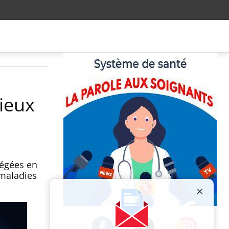
mieux
tégées en
 maladies
Publicité